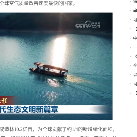
审
为全球空气质量改善速度最快的国家。
串
青
道
新
国
指
么
化
林10.2亿亩，为全球贡献了约1/4的新增绿化面积，