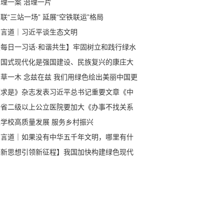
理一案 治理一片
联“三站一场” 延展“空铁联运”格局
习言道｜习近平谈生态文明
【每日一习话·和谐共生】牢固树立和践行绿水
山就是金山银山的理念
中国式现代化是强国建设、民族复兴的康庄大
一草一木 念兹在兹 我们用绿色绘出美丽中国更
画卷
《求是》杂志发表习近平总书记重要文章《中
式现代化是强国建设、民族复兴的康庄大道》
全省二级以上公立医院要加大《办事不找关系
南》公开力度
以学校高质量发展 服务乡村振兴
习言道｜如果没有中华五千年文明，哪里有什
中国特色？
【新思想引领新征程】我国加快构建绿色现代
产业体系