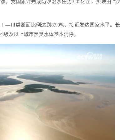
。我国累计完成防沙治沙任务3.05亿亩，实现由 “沙
Ⅲ类断面比例达到87.9%，接近发达国家水平。长
地级及以上城市黑臭水体基本消除。