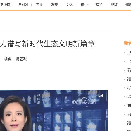
记协网
조선어
评论
发现
文化
调查
理论
视频
健
力谱写新时代生态文明新篇章
新
变
：
编辑：
周艺凝
明
跟
人”
总
励