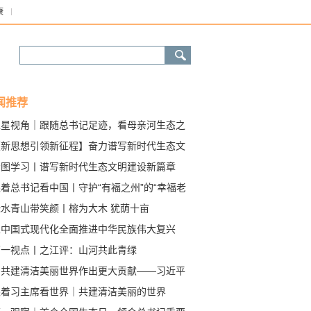
康
闻推荐
卫星视角｜跟随总书记足迹，看母亲河生态之
【新思想引领新征程】奋力谱写新时代生态文
新篇章
看图学习丨谱写新时代生态文明建设新篇章
着总书记看中国丨守护“有福之州”的“幸福老
绿水青山带笑颜丨榕为大木 犹荫十亩
以中国式现代化全面推进中华民族伟大复兴
第一视点丨之江评：山河共此青绿
为共建清洁美丽世界作出更大贡献——习近平
书记在首个全国生态日之际作出的重要指示激
跟着习主席看世界｜共建清洁美丽的世界
干部群众奋力推进生态文明建设