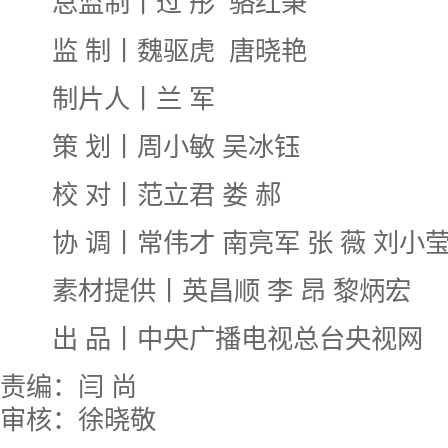
总监制丨过 彤 骆红秉
监 制丨魏驱虎 唐晓艳
制片人丨兰 军
策 划丨周小敏 吴冰钰
校 对丨范立君 娄 郝
协 调丨常伟才 南亮军 张 薇 刘小
素材提供丨英昌顺 李 昂 黎炳宏
出 品丨中央广播电视总台央视网
责编：闫 尚
审核：徐晓敬