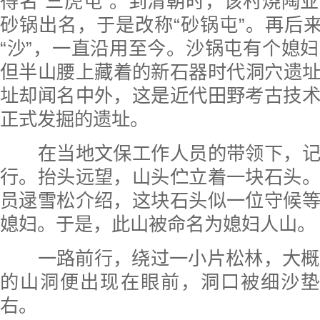
得名“三虎屯”。到清朝时，该村烧陶
砂锅出名，于是改称“砂锅屯”。再后来
“沙”，一直沿用至今。沙锅屯有个媳
但半山腰上藏着的新石器时代洞穴遗
址却闻名中外，这是近代田野考古技
正式发掘的遗址。
在当地文保工作人员的带领下，记
行。抬头远望，山头伫立着一块石头
员逯雪松介绍，这块石头似一位守候
媳妇。于是，此山被命名为媳妇人山。
一路前行，绕过一小片松林，大概1
的山洞便出现在眼前，洞口被细沙垫
右。