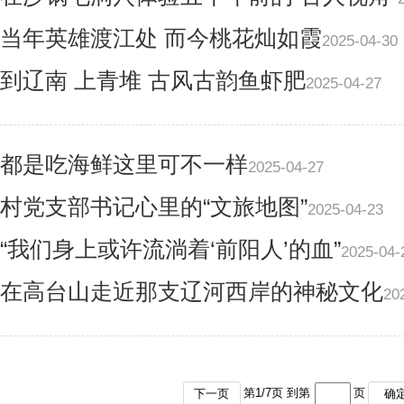
当年英雄渡江处 而今桃花灿如霞
2025-04-30
到辽南 上青堆 古风古韵鱼虾肥
2025-04-27
都是吃海鲜这里可不一样
2025-04-27
村党支部书记心里的“文旅地图”
2025-04-23
“我们身上或许流淌着‘前阳人’的血”
2025-04-
在高台山走近那支辽河西岸的神秘文化
20
第
1
/
7
页 到第
页
下一页
确