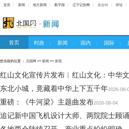
首页
新闻
地方新闻
数字报
辽宁记协网
조선어
评论
首页
时政
新闻
国内
国际
|
|
|
|
您当前的位置 ：
北国网
>>
新闻
>>
发现
红山文化宣传片发布︱红山文化：中华
东北小城，竟藏着中华上下五千年
2026-08-
重磅：《牛河梁》主题曲发布
2026-08-04
追记新中国飞机设计大师、两院院士顾