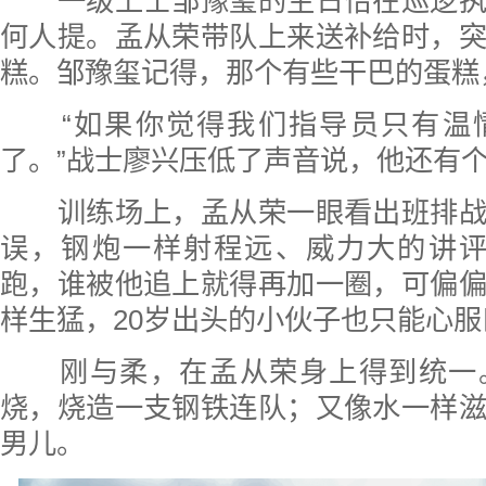
一级上士邹豫玺的生日恰在巡逻执
何人提。孟从荣带队上来送补给时，
糕。邹豫玺记得，那个有些干巴的蛋糕
“如果你觉得我们指导员只有温
了。”战士廖兴压低了声音说，他还有个
训练场上，孟从荣一眼看出班排战
误，钢炮一样射程远、威力大的讲评
跑，谁被他追上就得再加一圈，可偏
样生猛，20岁出头的小伙子也只能心
刚与柔，在孟从荣身上得到统一
烧，烧造一支钢铁连队；又像水一样
男儿。