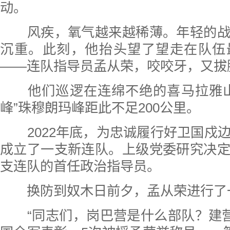
动。
风疾，氧气越来越稀薄。年轻的战
沉重。此刻，他抬头望了望走在队伍
——连队指导员孟从荣，咬咬牙，又拔
他们巡逻在连绵不绝的喜马拉雅山
峰”珠穆朗玛峰距此不足200公里。
2022年底，为忠诚履行好卫国戍
成立了一支新连队。上级党委研究决
支连队的首任政治指导员。
换防到奴木日前夕，孟从荣进行了
“同志们，岗巴营是什么部队？建营