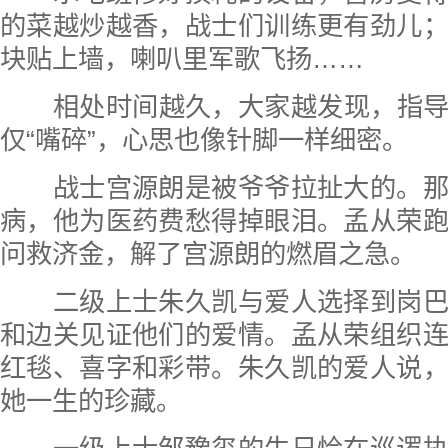
的菜越炒越香，战士们训练更有劲儿
块贴上墙，喇叭里军歌飞扬……
相处时间越久，大家越发现，指导
仅“嘴碎”，心思也像针脚一样细密。
战士宫源朗是被爷爷拉扯大的。那
病，他为医药费愁得掉眼泪。孟从荣
问救济金，解了宫源朗的燃眉之急。
二级上士朱久凯与爱人选择到岗巴
和边关见证他们的爱情。孟从荣组织
红毯、喜字和彩带。朱久凯的爱人说
她一生的珍藏。