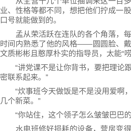
从全营十几个单位抽调来这一百多
业、性格等都不同，想把他们拧成一
口号就能做到的。
孟从荣活跃在连队的各个角落，每
时间内熟悉了他的风格——圆圆脸、
文质彬彬且憨厚朴实的指导员，太能“唠
“讲党课不是让你背书，要把理论跟
密联系起来。”
“炊事班今天做饭是不是没用爱啊，
几个新菜。”
“你站住，这个领子怎么皱皱巴巴的
水电班修好损耗的设备，营房变得