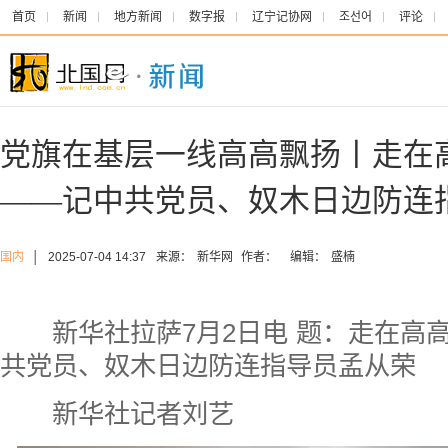
首页
新闻
地方新闻
数字报
辽宁记协网
조선어
评论
党旗在基层一线高高飘扬丨走在
——记中共党员、奴木日边防连
国内
│
2025-07-04 14:37
来源：
新华网
作者：
编辑：
盛楠
新华社拉萨7月2日电
题：走在高
共党员、奴木日边防连指导员孟从荣
新华社记者刘艺