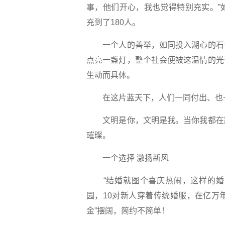
事，他们开心，我也觉得特别充实。”
充到了180人。
一个人的善举，如同投入湖心的石子
点亮一盏灯，整个社会便被这温情的光
生动而具体。
在这片蓝天下，人们一同付出、也一
文明是你，文明是我。当你我都在践
璀璨。
一个选择 激扬新风
“结婚就图个喜庆热闹，这样的婚礼
园，10对新人穿着传统婚服，在亿万
金”摆阔，简约不简单！