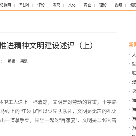
记协网
조선어
评论
发现
文化
调查
理论
视频
健
实推进精神文明建设述评（上）
新
评
：
编辑：
栾溪
开
联
漫
众
环卫工人送上一杯清凉，文明是对劳动的尊重；十字路
马线上的“红领巾”回以少先队队礼，文明是无声的礼让
出一道拿手菜，围坐一起吃“百家宴”，文明是与邻为善