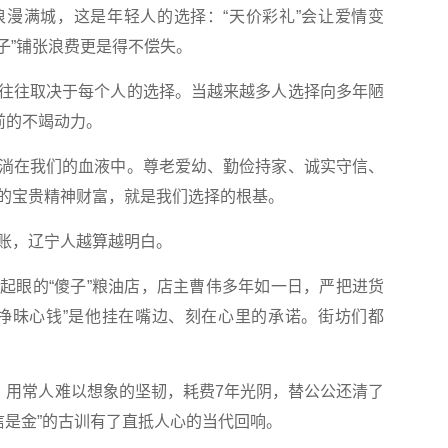
满城，这是年轻人的选择：“天价彩礼”会让爱情变
面子”铺张浪费更是得不偿失。
往取决于每个人的选择。当越来越多人选择向多年陋
前的不竭动力。
在我们的血液中。尊老爱幼、勤俭持家、诚实守信、
的宝贵精神财富，就是我们选择的根基。
，辽宁人越算越明白。
眼的“傻子”粮油店，店主曹伟多年如一日，严把进货
挣昧心钱”是他挂在嘴边、刻在心里的承诺。街坊们都
用常人难以想象的坚韧，耗费7年光阴，替公公还清了
诚信是金”的古训有了直抵人心的当代回响。