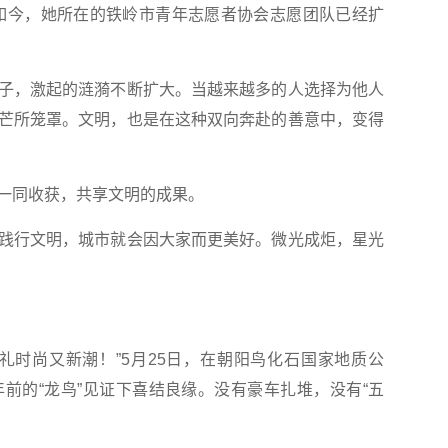
如今，她所在的铁岭市青年志愿者协会志愿团队已经扩
，激起的涟漪不断扩大。当越来越多的人选择为他人
芒所笼罩。文明，也是在这种双向奔赴的善意中，变得
同收获，共享文明的成果。
行文明，城市就会因大家而更美好。微光成炬，星光
时尚又新潮！”5月25日，在朝阳鸟化石国家地质公
年前的“龙鸟”见证下喜结良缘。没有豪车扎堆，没有“五