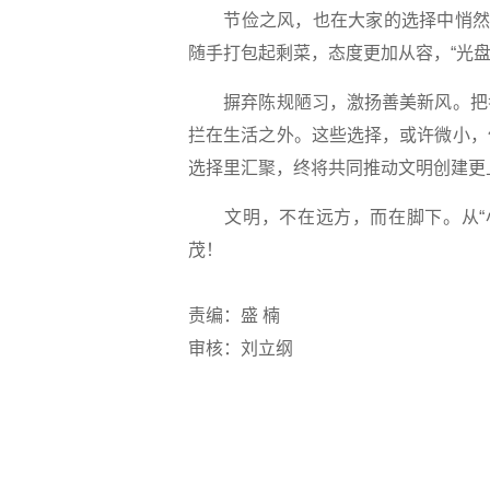
节俭之风，也在大家的选择中悄然回
随手打包起剩菜，态度更加从容，“光
摒弃陈规陋习，激扬善美新风。把孝
拦在生活之外。这些选择，或许微小，
选择里汇聚，终将共同推动文明创建更
文明，不在远方，而在脚下。从“小
茂！
责编：盛 楠
审核：刘立纲