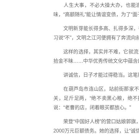
人生大事，不必大操大办，也能浪漫
味，“高额随礼”能让情谊变债，为了“
文明新芽能长得多高、扎得多深，往
习说“不”，文明之江河便拥有了奔流向
这样的选择，其实并不难，它就流淌
拾金不昧……中华优秀传统文化中蕴含
讲诚信，日子才能过得稳当。这笔账
在葫芦岛市连山区，站前街那家不起
关，足斤足两，“绝不卖黑心粮，绝不
说：“老曹的店，闭着眼买都放心。”
荣登“中国好人榜”的营口姑娘郭旗，
2000万元巨额债务。她的选择，让“