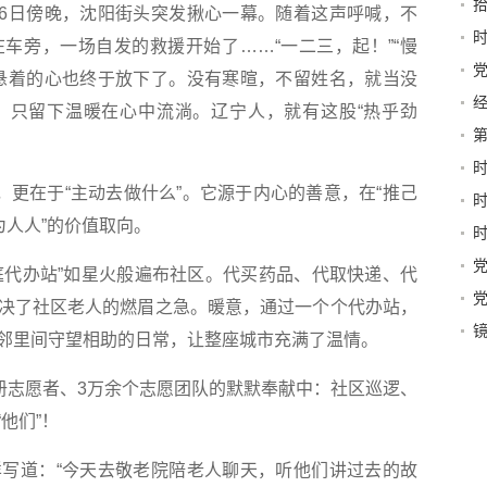
拾
6日傍晚，沈阳街头突发揪心一幕。随着这声呼喊，不
牢
车旁，一场自发的救援开始了……“一二三，起！”“慢
路
悬着的心也终于放下了。没有寒暄，不留姓名，就当没
驻
经
，只留下温暖在心中流淌。辽宁人，就有这股“热乎劲
本
第
山
更在于“主动去做什么”。它源于内心的善意，在“推己
为人人”的价值取向。
家庭代办站”如星火般遍布社区。代买药品、代取快递、代
起群
决了社区老人的燃眉之急。暖意，通过一个个代办站，
江
镜
邻里间守望相助的日常，让整座城市充满了温情。
志愿者、3万余个志愿团队的默默奉献中：社区巡逻、
他们”！
道：“今天去敬老院陪老人聊天，听他们讲过去的故