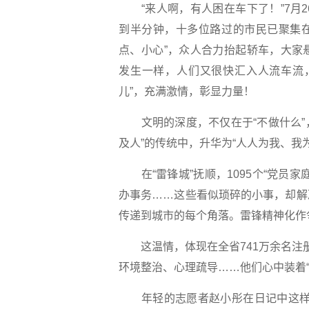
“来人啊，有人困在车下了！”7月2
到半分钟，十多位路过的市民已聚集在
点、小心”，众人合力抬起轿车，大家
发生一样，人们又很快汇入人流车流
儿”，充满激情，彰显力量！
文明的深度，不仅在于“不做什么”，
及人”的传统中，升华为“人人为我、我
在“雷锋城”抚顺，1095个“党员
办事务……这些看似琐碎的小事，却解
传递到城市的每个角落。雷锋精神化作
这温情，体现在全省741万余名注册
环境整治、心理疏导……他们心中装着“
年轻的志愿者赵小彤在日记中这样写