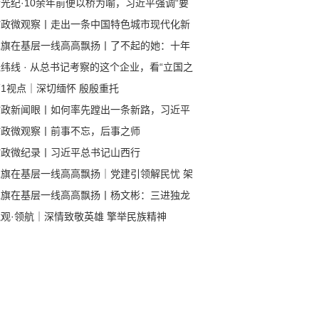
光纪·10余年前便以桥为喻，习近平强调“要
牢把握中欧关系发展的正确方向”
时政微观察丨走出一条中国特色城市现代化新
子
党旗在基层一线高高飘扬丨了不起的她：十年
村路 绘就乡村振兴新图景
纬线 · 从总书记考察的这个企业，看“立国之
、强国之基”
1视点｜深切缅怀 殷殷重托
时政新闻眼丨如何率先蹚出一条新路，习近平
西考察作出部署
时政微观察丨前事不忘，后事之师
时政微纪录丨习近平总书记山西行
党旗在基层一线高高飘扬｜党建引领解民忧 架
众“连心桥”
党旗在基层一线高高飘扬丨杨文彬：三进独龙
 书写驻村第一书记的峡谷情怀
观·领航｜深情致敬英雄 擎举民族精神