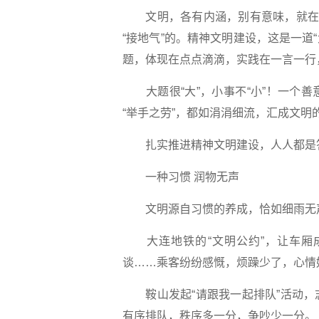
文明，各有内涵，别有意味，就在我
“接地气”的。精神文明建设，这是一道
题，体现在点点滴滴，实践在一言一行
大题很“大”，小事不“小”！一个善
“举手之劳”，都如涓涓细流，汇成文明
扎实推进精神文明建设，人人都是答
一种习惯 润物无声
文明源自习惯的养成，恰如细雨无声
大连地铁的“文明公约”，让车厢
谈……乘客纷纷感慨，烦躁少了，心情
鞍山发起“请跟我一起排队”活动，
有序排队，秩序多一分，争吵少一分。