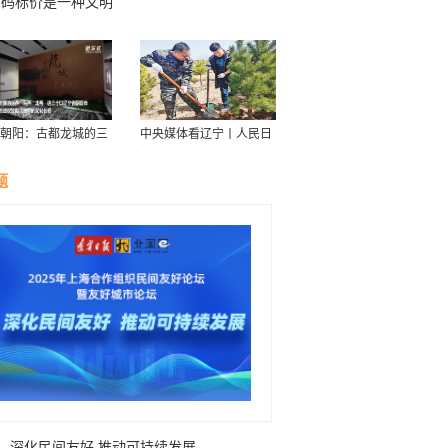
明码标价是一种文明
朝阳：古都龙城的三
中央媒体看辽宁丨人民日
华
报：接续传递防沙治沙“绿
色接力棒”
题
深化民间友好 推动可持续发展