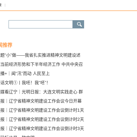
康
闻推荐
大题“小”做——我省扎实推进精神文明建设述
（上）
就当前经济形势和下半年经济工作 中共中央召
党外人士座谈会 习近平主持并发表重要讲话
播+｜闻“汛”而动 人民至上
话文明①丨我呸！我“呸”！
央媒看辽宁｜光明日报：大连文明实践走心 群
幸福加码
海报｜辽宁省精神文明建设工作会议今日开幕
海报｜辽宁省精神文明建设工作会议倒计时1天
海报｜辽宁省精神文明建设工作会议倒计时2天
海报｜辽宁省精神文明建设工作会议倒计时3天