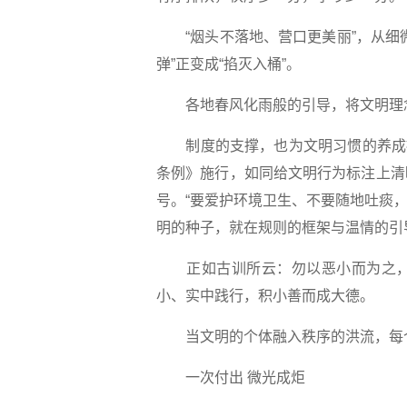
“烟头不落地、营口更美丽”，从细微
弹”正变成“掐灭入桶”。
各地春风化雨般的引导，将文明理念
制度的支撑，也为文明习惯的养成提供
条例》施行，如同给文明行为标注上清
号。“要爱护环境卫生、不要随地吐痰，
明的种子，就在规则的框架与温情的引
正如古训所云：勿以恶小而为之，
小、实中践行，积小善而成大德。
当文明的个体融入秩序的洪流，每个
一次付出 微光成炬