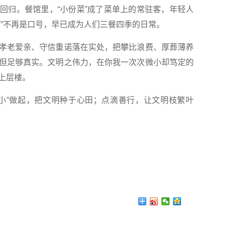
归。餐馆里，“小份菜”成了菜单上的常驻客，年轻人
盘”不再是口号，早已成为人们三餐四季的日常。
老爱亲、守信重诺落在实处，把攀比浪费、厚葬薄养
但足够真实。文明之伟力，在你我一次次微小却笃定的
上层楼。
”做起，把文明种于心田；点滴善行，让文明枝繁叶