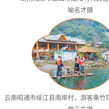
喻名才摄
云南昭通市绥江县南岸村，游客乘竹