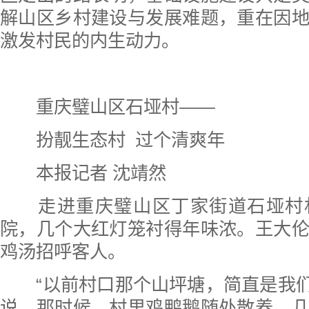
解山区乡村建设与发展难题，重在因
激发村民的内生动力。
重庆璧山区石垭村——
扮靓生态村 过个清爽年
本报记者 沈靖然
走进重庆璧山区丁家街道石垭村
院，几个大红灯笼衬得年味浓。王大
鸡汤招呼客人。
“以前村口那个山坪塘，简直是我们的
说，那时候，村里鸡鸭鹅随处散养，