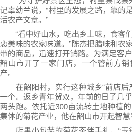
“为守护好景区生态，村里禁伐禁采
记辜幼兰说，“村里的发展之路，靠的
活农产文章。”
“看中好山水，吃出乡土味，食客们
恋美味的农家味道。”陈杰把腊味和农
带的商品，迅速打开销路。为满足客
韶山市开了一家门店，一个管前方销
产。
在韶阳村，实行这种城乡“前店后产
一个。返乡青年贺双，年前的日子几
两头跑。依托近300亩流转土地种植
集体的菊花产业，他在韶山市开起智慧
店里小包装的菊花茶伴手礼、“玉针