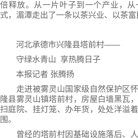
倍释放。从一片叶子到一个产业，从
式，湄潭走出了一条以茶兴业、以茶富
河北承德市兴隆县塔前村——
守绿水青山 享热腾日子
本报记者 张腾扬
走进被雾灵山国家级自然保护区怀
隆县雾灵山镇塔前村，房屋白墙黑瓦
扫庭院、挂灯笼、办年货，处处洋溢
围。
曾经的塔前村因基础设施落后、人