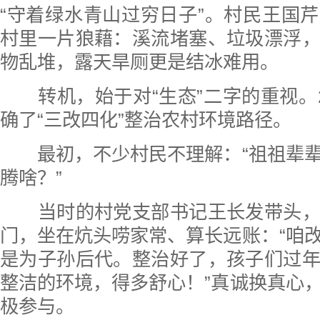
“守着绿水青山过穷日子”。村民王国
村里一片狼藉：溪流堵塞、垃圾漂浮
物乱堆，露天旱厕更是结冰难用。
转机，始于对“生态”二字的重视。2
确了“三改四化”整治农村环境路径。
最初，不少村民不理解：“祖祖辈辈
腾啥？”
当时的村党支部书记王长发带头，
门，坐在炕头唠家常、算长远账：“咱
是为子孙后代。整治好了，孩子们过
整洁的环境，得多舒心！”真诚换真心
极参与。