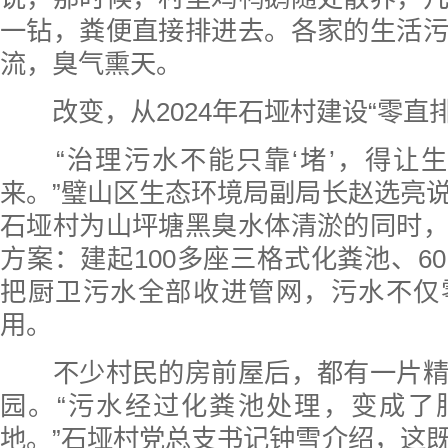
一钻，粪便直接排进去。各家的生活
流，臭气熏天。
改变，从2024年石垭村建设“零直排
“治理污水不能只靠‘堵’，得让生
来。”璧山区生态环境局副局长赵选亮
石垭村为山坪塘黑臭水体清淤的同时
方案：建起100多座三格式化粪池、6
把厨卫污水全部收进管网，污水不仅
用。
不少村民的房前屋后，都有一片精
园。“污水经过化粪池处理，变成了
地。”石垭村党总支书记钟雪介绍，这