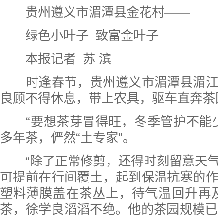
贵州遵义市湄潭县金花村——
绿色小叶子 致富金叶子
本报记者 苏 滨
时逢春节，贵州遵义市湄潭县湄江
良顾不得休息，带上农具，驱车直奔茶
“要想茶芽冒得旺，冬季管护不能少
多年茶，俨然“土专家”。
“除了正常修剪，还得时刻留意天气
可提前在行间覆土，起到保温抗寒的
塑料薄膜盖在茶丛上，待气温回升再
茶，徐学良滔滔不绝。他的茶园规模已