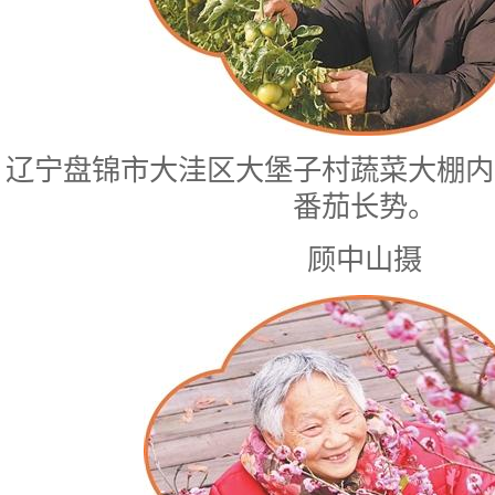
辽宁盘锦市大洼区大堡子村蔬菜大棚内
番茄长势。
顾中山摄