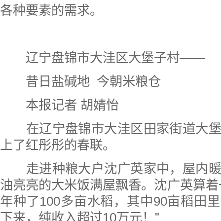
各种要素的需求。
辽宁盘锦市大洼区大堡子村——
昔日盐碱地 今朝米粮仓
本报记者 胡婧怡
在辽宁盘锦市大洼区田家街道大堡
上了红彤彤的春联。
走进种粮大户沈广英家中，屋内暖
油亮亮的大米饭满屋飘香。沈广英算着
年种了100多亩水稻，其中90亩稻田
下来，纯收入超过10万元！”