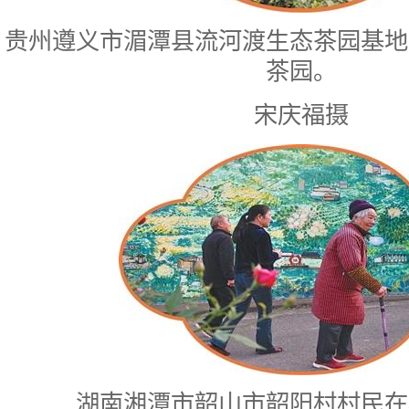
贵州遵义市湄潭县流河渡生态茶园基地
茶园。
宋庆福摄
湖南湘潭市韶山市韶阳村村民在