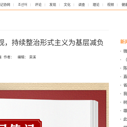
记协网
조선어
评论
发现
文化
调查
理论
视频
健
绩观，持续整治形式主义为基层减负
新
端
作者：
编辑：
栾溪
的坐
纷
会
王
组
此