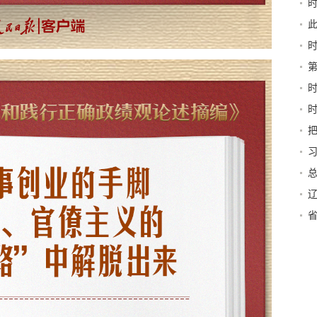
书
行力
深
富
伟
严