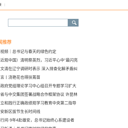
康
闻推荐
微视频｜总书记与春天的绿色约定
（近观中国）清明祭英烈，习近平心中“最闪亮
标”
陈文清在辽宁调研时表示 深入排查化解矛盾纠
 维护群众合法权益 确保社会大局稳定
直言丨浇艳花也得扶蔫苗
省政府党组理论学习中心组召开专题学习扩大
议
我省与中交集团签署战略合作框架协议 许昆林
新伟会见宋海良张炳南并见证签约
树立和践行正确政绩观学习教育中央第二指导
进驻辽宁见面会召开
雄安新区拔节生长时间线
行间·9年4赴雄安，总书记始终心系建设者