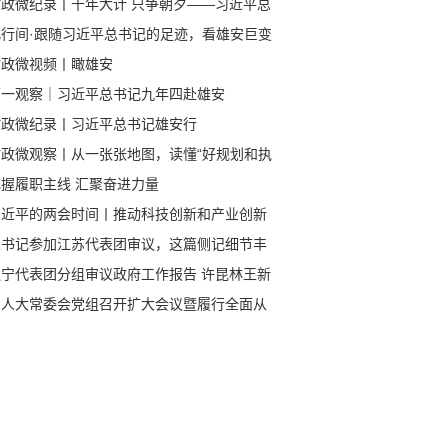
时政微纪录丨千年大计 只争朝夕——习近平总
记赴河北雄安新区考察纪实
此行间·跟随习近平总书记的足迹，看雄安巨变
时政微视频丨瞰雄安
第一观察｜习近平总书记九年四赴雄安
时政微纪录丨习近平总书记雄安行
时政微观察丨从一张张地图，读懂“好规划和执
”
把握履职主线 汇聚奋进力量
习近平的两会时间丨推动科技创新和产业创新
度融合
总书记参加江苏代表团审议，这篇侧记细节丰
辽宁代表团分组审议政府工作报告 许昆林王新
杨晓超郝鹏侯建国参加
省人大常委会党组召开扩大会议暨履行全面从
治党主体责任领导小组会议