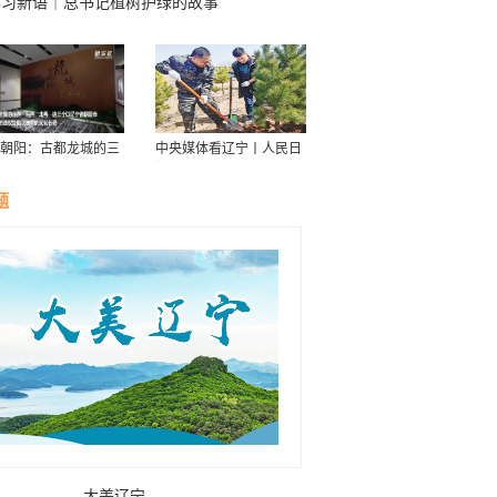
学习新语｜总书记植树护绿的故事
朝阳：古都龙城的三
中央媒体看辽宁丨人民日
华
报：接续传递防沙治沙“绿
色接力棒”
题
大美辽宁