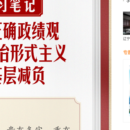
辽宁
燕风
专