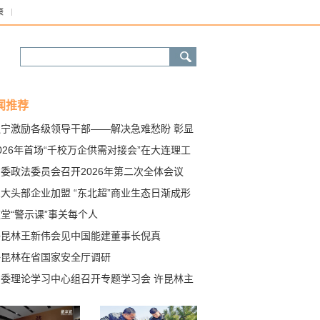
康
闻推荐
辽宁激励各级领导干部——解决急难愁盼 彰显
干担当（在现场）
026年首场“千校万企供需对接会”在大连理工
学举行
委政法委员会召开2026年第二次全体会议
大头部企业加盟 “东北超”商业生态日渐成形
堂“警示课”事关每个人
许昆林王新伟会见中国能建董事长倪真
许昆林在省国家安全厅调研
省委理论学习中心组召开专题学习会 许昆林主
并讲话