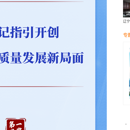
辽宁
燕风
专