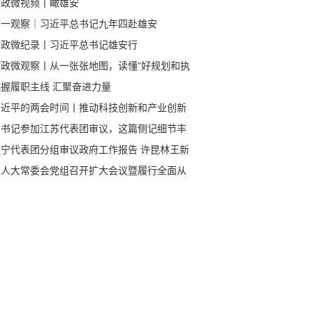
时政微视频丨瞰雄安
第一观察｜习近平总书记九年四赴雄安
时政微纪录丨习近平总书记雄安行
时政微观察丨从一张张地图，读懂“好规划和执
”
把握履职主线 汇聚奋进力量
习近平的两会时间丨推动科技创新和产业创新
度融合
总书记参加江苏代表团审议，这篇侧记细节丰
辽宁代表团分组审议政府工作报告 许昆林王新
杨晓超郝鹏侯建国参加
省人大常委会党组召开扩大会议暨履行全面从
治党主体责任领导小组会议