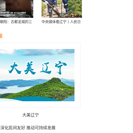
朝阳：古都龙城的三
中央媒体看辽宁丨人民日
华
报：接续传递防沙治沙“绿
色接力棒”
题
大美辽宁
深化民间友好 推动可持续发展