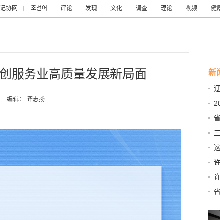
记协网
조선어
评论
发现
文化
调查
理论
视频
健
创服务业高质量发展新局面
新
实
：
编辑：
齐志扬
2
大
省
三
这
持