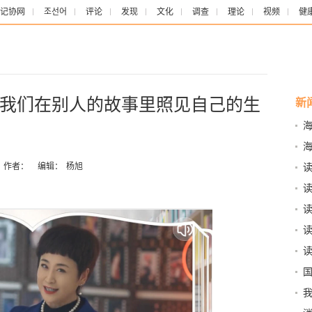
记协网
조선어
评论
发现
文化
调查
理论
视频
健
我们在别人的故事里照见自己的生
新
计
作者：
编辑：
杨旭
去
照
本
火
规