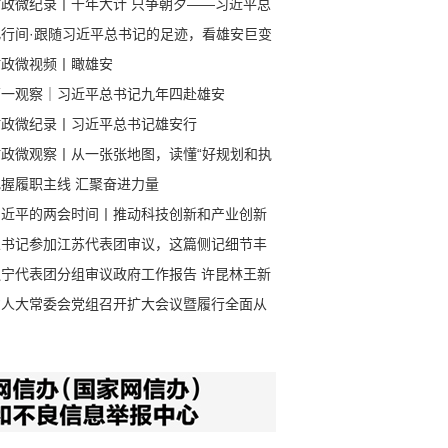
时政微纪录丨千年大计 只争朝夕——习近平总
记赴河北雄安新区考察纪实
此行间·跟随习近平总书记的足迹，看雄安巨变
时政微视频丨瞰雄安
第一观察｜习近平总书记九年四赴雄安
时政微纪录丨习近平总书记雄安行
时政微观察丨从一张张地图，读懂“好规划和执
”
把握履职主线 汇聚奋进力量
习近平的两会时间丨推动科技创新和产业创新
度融合
总书记参加江苏代表团审议，这篇侧记细节丰
辽宁代表团分组审议政府工作报告 许昆林王新
杨晓超郝鹏侯建国参加
省人大常委会党组召开扩大会议暨履行全面从
治党主体责任领导小组会议