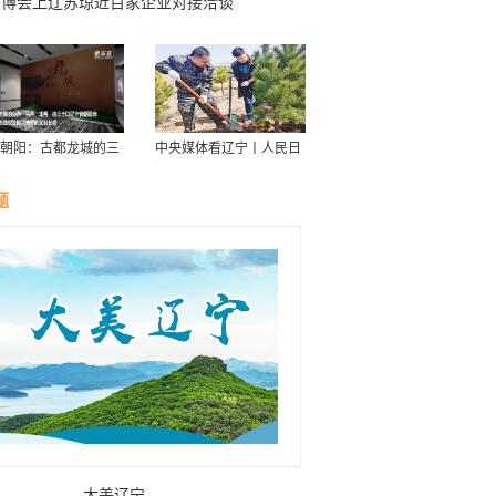
消博会上辽苏琼近百家企业对接洽谈
朝阳：古都龙城的三
中央媒体看辽宁丨人民日
华
报：接续传递防沙治沙“绿
色接力棒”
题
大美辽宁