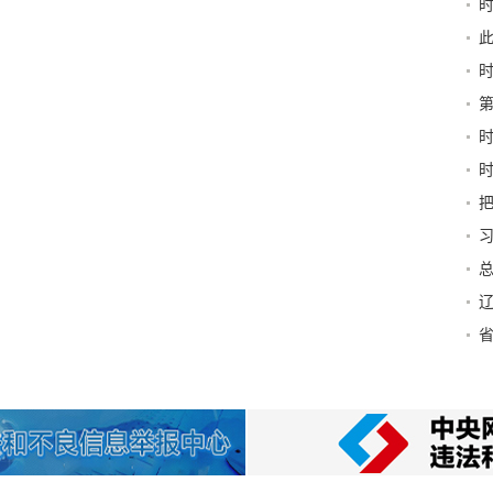
书
行力
深
富
伟
严