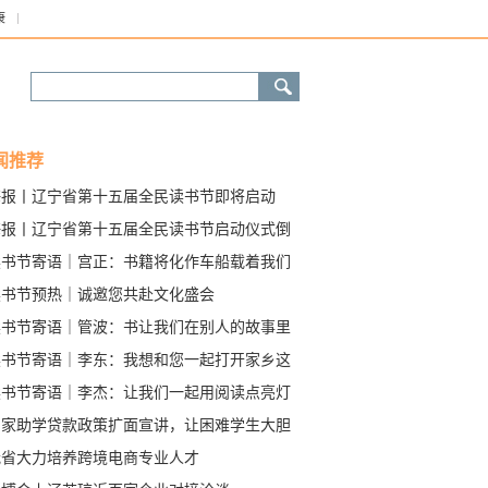
康
闻推荐
海报丨辽宁省第十五届全民读书节即将启动
海报丨辽宁省第十五届全民读书节启动仪式倒
时2天
读书节寄语｜宫正：书籍将化作车船载着我们
感知和探索
读书节预热｜诚邀您共赴文化盛会
读书节寄语｜管波：书让我们在别人的故事里
见自己的生命
读书节寄语｜李东：我想和您一起打开家乡这
书，读懂它的精彩内涵
读书节寄语｜李杰：让我们一起用阅读点亮灯
国家助学贷款政策扩面宣讲，让困难学生大胆
划未来
我省大力培养跨境电商专业人才