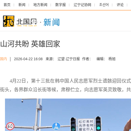
首页
新闻
地方新闻
数字报
辽宁记协网
조선어
评论
山河共盼 英雄回家
国内
│
2026-04-22 16:08
来源：
辽望·辽宁日报
作者：
编辑：
杨旭
4月22日，第十三批在韩中国人民志愿军烈士遗骸迎回仪式
街头，各界群众沿长街等候，肃穆伫立，向志愿军英灵致敬，共