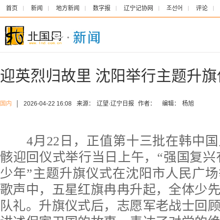
首页
新闻
地方新闻
数字报
辽宁记协网
조선어
评论
迎英烈归故里 沈阳举行主题升旗
国内
│
2026-04-22 16:08
来源：
辽望·辽宁日报
作者：
编辑：
杨旭
4月22日，正值第十三批在韩中国
骸迎回仪式举行当日上午，“强国复兴
少年”主题升旗仪式在沈阳市人民广
歌声中，五星红旗冉冉升起，全体少
队礼。升旗仪式后，志愿军老战士回