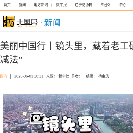
首页
新闻
地方新闻
数字报
辽宁记协网
조선어
评论
美丽中国行丨镜头里，藏着老工
减法”
国内
│
2026-06-03 10:11
来源：
新华社
作者：
编辑：
杨金凤