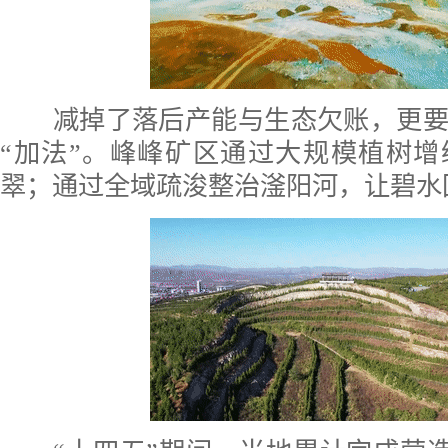
减掉了落后产能与生态欠账，更要
“加法”。峰峰矿区通过大规模植树
翠；通过全域疏浚整治滏阳河，让碧水