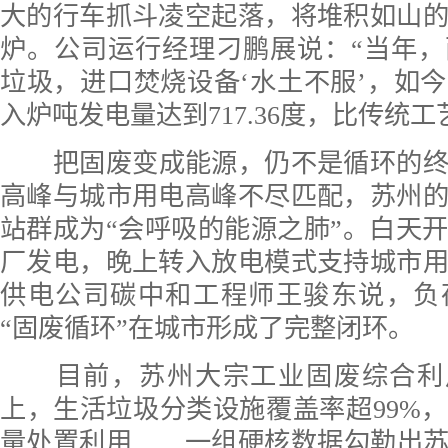
大的行车抓斗凌空起落，将堆积如山
炉。公司运行经理刁鹏展说：“当年
垃圾，进口焚烧设备‘水土不服’，如
入炉吨发电量达到717.36度，比传统工
把固废变成能源，仍不是循环的
高峰与城市用电高峰不尽匹配，苏州
站群成为“会呼吸的能源之肺”。白天
厂发电，晚上转入放电模式支持城市
供电公司碳中和工程师王骏东说，负
“固废循环”在城市形成了完整闭环。
目前，苏州大宗工业固废综合利
上，生活垃圾分类设施覆盖率超99%
量处置利用……一组硬核数据勾勒出苏