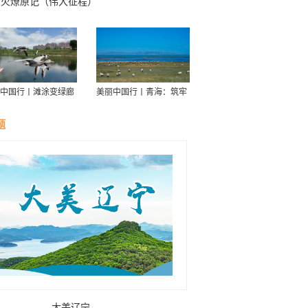
星火燎原记（伟大征程）
中国行丨滩涂变绿廊
美丽中国行丨青海：筑牢
伴舟游——探访信江
青藏高原生态屏障
走廊
题
大美辽宁