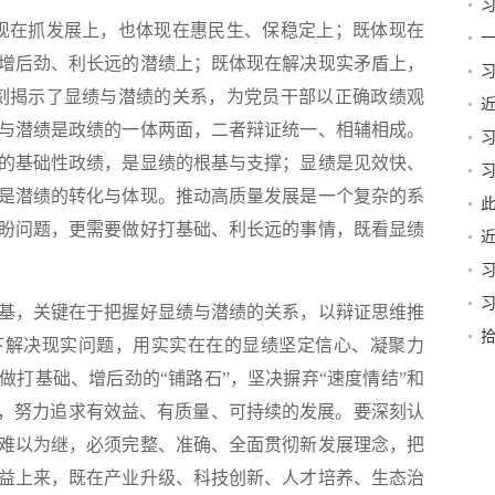
篇
在抓发展上，也体现在惠民生、保稳定上；既体现在
一
增后劲、利长远的潜绩上；既体现在解决现实矛盾上，
刻揭示了显绩与潜绩的关系，为党员干部以正确政绩观
与潜绩是政绩的一体两面，二者辩证统一、相辅相成。
贺
的基础性政绩，是显绩的根基与支撑；显绩是见效快、
是潜绩的转化与体现。推动高质量发展是一个复杂的系
起
盼问题，更需要做好打基础、利长远的事情，既看显绩
贵
，关键在于把握好显绩与潜绩的关系，以辩证思维推
下解决现实问题，用实实在在的显绩坚定信心、凝聚力
关
做打基础、增后劲的“铺路石”，坚决摒弃“速度情结”和
行为，努力追求有效益、有质量、可持续的发展。要深刻认
难以为继，必须完整、准确、全面贯彻新发展理念，把
益上来，既在产业升级、科技创新、人才培养、生态治