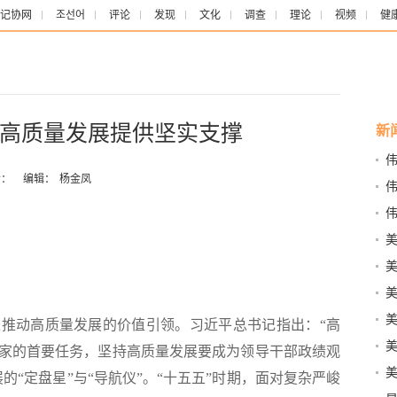
记协网
조선어
评论
发现
文化
调查
理论
视频
健
高质量发展提供坚实支撑
新
路
：
编辑：
杨金凤
历
美
推动高质量发展的价值引领。习近平总书记指出：“高
熊
美
家的首要任务，坚持高质量发展要成为领导干部政绩观
的“定盘星”与“导航仪”。“十五五”时期，面对复杂严峻
国