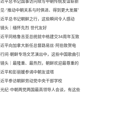
习近平总书记国事访问续写中朝传统友谊崭新
章
见·“推动中朝关系与时俱进、得到更大发展”
习近平总书记朝鲜之行，这些瞬间令人感动
近镜头｜缅怀先烈 世代友好
习近平同格鲁吉亚总统就中格建交34周年互致
电
习近平向加拿大新任总督路易丝·阿伯致贺电
此行间·朝鲜专场文艺演出中，这些中国歌曲引
全场共鸣
近镜头｜最隆重、最热烈，朝鲜欢迎最尊重的
宾
习近平和彭丽媛参谒中朝友谊塔
习近平参访朝鲜劳动党中央干部学校
拾光纪·中朝两党两国最高领导人会谈，有这些
键词