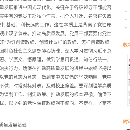
量发展推进中国式现代化，关键在于各级领导干部能否
实中有的党员干部私心作祟，把个人升迁、名誉得失放
视打基础、利长远的工作，这在本质上是背离了党性原
观出现了偏差。推动高质量发展，党员干部要强化党性
好“为谁创造政绩、创造什么样的政绩、怎样创造政绩”
数
国特色社会主义思想凝心铸魂，深入学习贯彻习近平总
著、学原文、悟原理，做到学思用贯通、知信行统一，
治执行力，确保在推动高质量发展的进程中始终坚持以
以党的意志为意志，做到党中央提倡的坚决响应，党中
不做，时常对标对表，及时校正偏差。要深刻理解高质
为谋划工作、制定政策、推动发展的根本遵循，确保不
扰，以坚强的党性保证政绩观不偏向、不走样，坚定不
时
质量发展基础