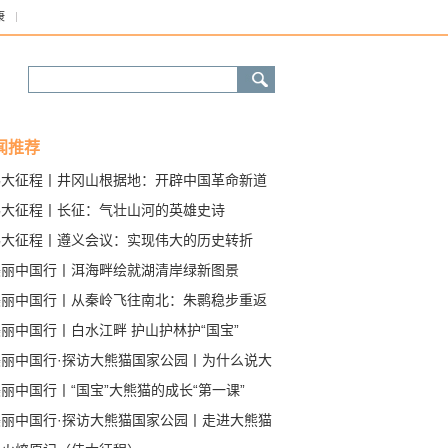
康
闻推荐
伟大征程丨井冈山根据地：开辟中国革命新道
伟大征程丨长征：气壮山河的英雄史诗
伟大征程丨遵义会议：实现伟大的历史转折
美丽中国行丨洱海畔绘就湖清岸绿新图景
美丽中国行丨从秦岭飞往南北：朱鹮稳步重返
史家园
丽中国行丨白水江畔 护山护林护“国宝”
美丽中国行·探访大熊猫国家公园丨为什么说大
猫是旗舰物种？
丽中国行丨“国宝”大熊猫的成长“第一课”
美丽中国行·探访大熊猫国家公园丨走进大熊猫
家公园甘肃片区