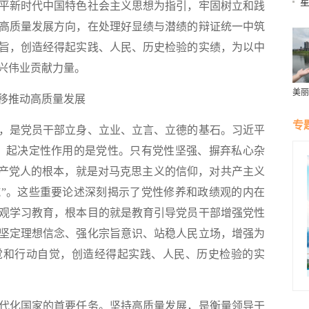
平新时代中国特色社会主义思想为指引，牢固树立和践
高质量发展方向，在处理好显绩与潜绩的辩证统一中筑
旨，创造经得起实践、人民、历史检验的实绩，为以中
兴伟业贡献力量。
美丽
移推动高质量发展
群雁
生态
专
是党员干部立身、立业、立言、立德的基石。习近平
，起决定性作用的是党性。只有党性坚强、摒弃私心杂
共产党人的根本，就是对马克思主义的信仰，对共产主义
”。这些重要论述深刻揭示了党性修养和政绩观的内在
观学习教育，根本目的就是教育引导党员干部增强党性
坚定理想信念、强化宗旨意识、站稳人民立场，增强为
觉和行动自觉，创造经得起实践、人民、历史检验的实
化国家的首要任务。坚持高质量发展，是衡量领导干