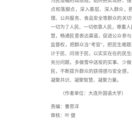
为民造福的政绩观，始终把实现好、维
点和落脚点，深入基层、深入群众，
理、公共服务、食品安全等群众的关切
一切为了人民、一切依靠人民，尊重人
慧，畅通民意表达渠道，促进公众参与
监督权，把群众当“考官”，把民生难
计于民、问效于民，以实实在在的民生
充分问题，多做雪中送炭的实事、少做
民，不断提升群众的获得感与安全感，
凝聚共识、凝聚智慧、凝聚力量。
（作者单位：大连外国语大学）
责编：曹思洋
审核：叶 健