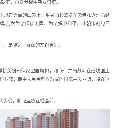
朝鲜，再次参谒中朝友谊塔。
于风景秀丽的山岗上，塔身由1025块花岗岩和大理石砌
雄的中华儿女为了保家卫国、为了捍卫和平，赴朝作战的日
，是凝铸于鲜血的友谊象征。
抗美援朝保家卫国旗帜，和我们并肩战斗在这块国土
朽业绩，朝中人民用鲜血凝成的国际主义友谊，将在这
步伐，将花篮放在塔基前。