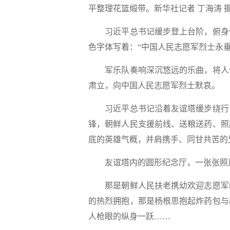
平整理花篮缎带。
新华社记者 丁海涛 
习近平总书记缓步登上台阶，俯身仔
色字体写着：“中国人民志愿军烈士永垂
军乐队奏响深沉悠远的乐曲，将人们
肃立，向中国人民志愿军烈士默哀。
习近平总书记沿着友谊塔缓步绕行，
锋，朝鲜人民支援前线、送粮送药、照
底的英雄气概，并肩携手、同甘共苦的
友谊塔内的圆形纪念厅，一张张照片
那是朝鲜人民扶老携幼欢迎志愿军的
的热烈拥抱，那是杨根思抱起炸药包与
人枪眼的纵身一跃……