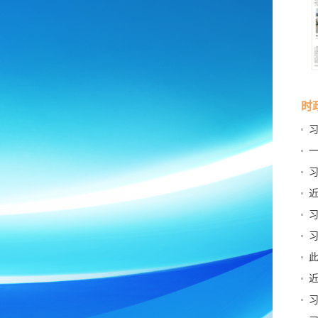
时
篇
一
贺
起
贵