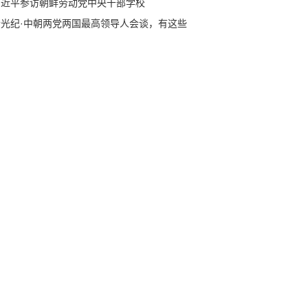
习近平参访朝鲜劳动党中央干部学校
拾光纪·中朝两党两国最高领导人会谈，有这些
键词