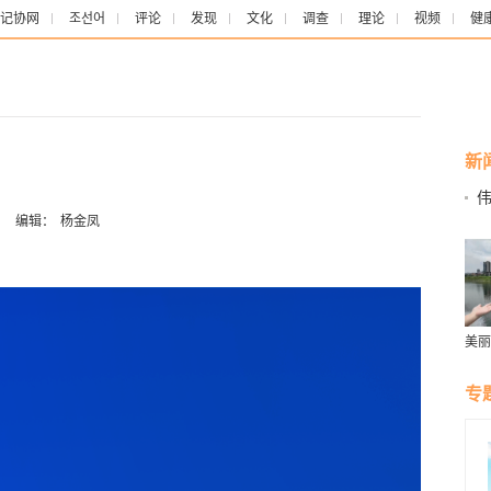
记协网
조선어
评论
发现
文化
调查
理论
视频
健
新
柱
：
编辑：
杨金凤
美丽
群雁
生态
专