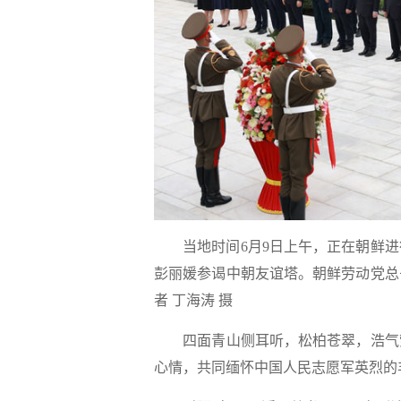
当地时间6月9日上午，正在朝鲜
彭丽媛参谒中朝友谊塔。朝鲜劳动党总
者 丁海涛 摄
四面青山侧耳听，松柏苍翠，浩气萦
心情，共同缅怀中国人民志愿军英烈的