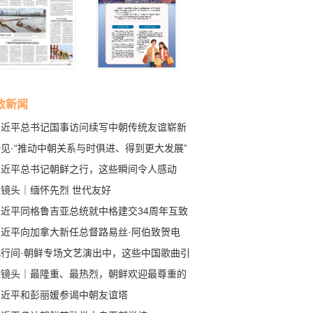
政新闻
习近平总书记国事访问续写中朝传统友谊崭新
章
见·“推动中朝关系与时俱进、得到更大发展”
习近平总书记朝鲜之行，这些瞬间令人感动
近镜头｜缅怀先烈 世代友好
习近平同格鲁吉亚总统就中格建交34周年互致
电
习近平向加拿大新任总督路易丝·阿伯致贺电
此行间·朝鲜专场文艺演出中，这些中国歌曲引
全场共鸣
近镜头｜最隆重、最热烈，朝鲜欢迎最尊重的
宾
习近平和彭丽媛参谒中朝友谊塔