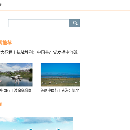
康
闻推荐
伟大征程丨抗战胜利：中国共产党发挥中流砥
作用
中国行丨滩涂变绿廊
美丽中国行丨青海：筑牢
伴舟游——探访信江
青藏高原生态屏障
走廊
题