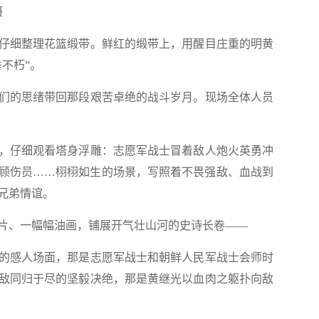
摄
细整理花篮缎带。鲜红的缎带上，用醒目庄重的明黄
不朽”。
的思绪带回那段艰苦卓绝的战斗岁月。现场全体人员
仔细观看塔身浮雕：志愿军战士冒着敌人炮火英勇冲
顾伤员……栩栩如生的场景，写照着不畏强敌、血战到
兄弟情谊。
、一幅幅油画，铺展开气壮山河的史诗长卷——
感人场面，那是志愿军战士和朝鲜人民军战士会师时
敌同归于尽的坚毅决绝，那是黄继光以血肉之躯扑向敌