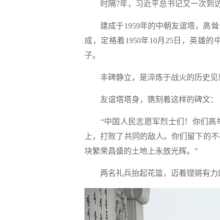
时隔7年，习近平总书记又一次到访
建成于1959年的中朝友谊塔，高耸
成，定格着1950年10月25日，英
子。
丰碑静立，是淬炼于战火的历史见证
友谊塔塔身，镌刻着这样的碑文：
“中国人民志愿军烈士们！你们高举
上，打败了共同的敌人。你们留下的不
块繁荣昌盛的土地上永放光辉。”
两名礼兵抬起花篮，迈着铿锵有力的