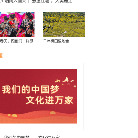
一川烟雨入画来｜“悬崖江城”，大美雅江
春天，跟他们一样感
千年梯田遍地金
南！
题
我们的中国梦——文化进万家