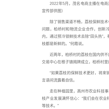
2022年5月，茂名电商主播在
宣传部供图）
除了销售渠道不畅，荔枝保鲜技术也是
问题，柏桥村和物流企业合作，创新冷
内，通过预冷锁鲜技术去除“田头热”
枝都是新鲜的。”何霞说。
近两年，柏桥村的荔枝在国内供不应求
交易中心在根子镇揭牌成立，柏桥村里
“如果荔枝的保鲜技术更好，将来销
言语间流露着自信。
走在种植园里，高州市农业科技事务
枝产业发展满怀信心：“我们会在农业
等技术。”