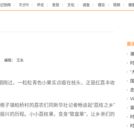
记协网
조선어
评论
发现
文化
调查
理论
视频
健
新
：
编辑：
王永
举
刚过，一粒粒青色小果实点缀在枝头，正是红荔丰收
心
V
子镇柏桥村的荔农们同新华社记者畅谈起“荔枝之乡”
振兴的历程。小小荔枝果，变身“致富果”，让乡亲们的
时
件