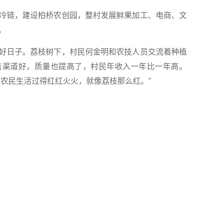
链，建设柏桥农创园，整村发展鲜果加工、电商、文
。
日子。荔枝树下，村民何金明和农技人员交流着种植
售渠道好，质量也提高了，村民年收入一年比一年高。
们农民生活过得红红火火，就像荔枝那么红。”