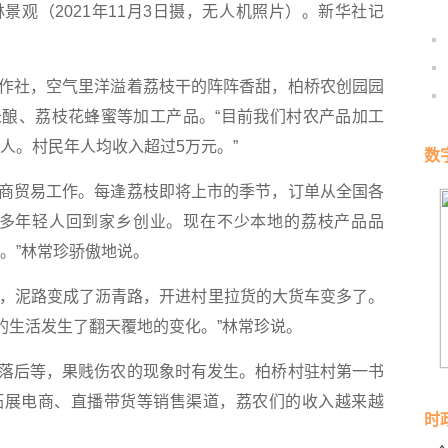
景观（2021年11月3日摄，无人机照片）。新华社记
社，空气里洋溢着荔枝干的阵阵香甜，柏桥农创园园
酿、荔枝花蜂蜜等加工产品。“目前我们村农产品加工
多人。村民年人均收入超过5万元。”
数
贸易工作。每逢荔枝即将上市的季节，订单从全国各
很多年轻人回到家乡创业。现在不少本地的荔枝产品品
的。”林常珍骄傲地说。
，泥路变成了沥青路，开进村里拉货的大货车变多了。
村的生活发生了翻天覆地的变化。”林常珍说。
后等，果贱伤农的现象时有发生。柏桥村驻村第一书
拓展电商、直播带货等销售渠道，荔农们的收入越来越
时