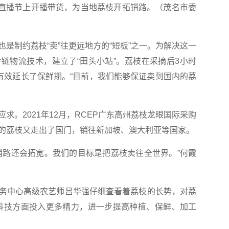
电商直播节上开播带货，为当地荔枝开拓销路。（茂名市委
制约荔枝“卖”往更远地方的“短板”之一。为解决这一
链物流技术，建立了“田头小站”。荔枝在采摘后3小时
，有效延长了保鲜期。“目前，我们能够保证卖到国内的荔
。2021年12月，RCEP广东高州荔枝龙眼国际采购
的荔枝又走出了国门，销往新加坡、澳大利亚等国家。
路还会拓宽。我们的目标是把荔枝卖往全世界。”何霞
中心高级农艺师吕华强仔细查看着荔枝的长势，对荔
科技方面投入更多精力，进一步提高种植、保鲜、加工