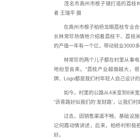
茂名市高州市根子镇打造的荔枝林
者 王瑞平 摄
在高州市根子柏桥龙眼荔枝专业合作
长林常珍热情地介绍着荔枝干、荔枝米
的产值一年有一个亿，带动就业3000
林常珍的两个儿子都在村里从事电商
地纷至沓来。“荔枝产业越做越大，
牌、Logo都是我们村年轻人自己设计
如今，村里的公路从4米变到8米宽
“沥青路好似我们的‘发财路’，让我们
过去，因销售渠道不畅、基础设施落
记何霞动情讲述，后来，柏桥村积极
好。