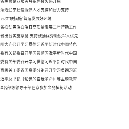
全省民营企业服务月招聘会火热开启
为法治辽宁建设提供人才支撑和智力支持
五项“硬措施”营造发展好环境
全省推动民族自治县高质量发展三年行动工作
议召开
我省出台实施意见 支持鼓励优秀退役军人优先
中小学任教
沈阳大连召开学习贯彻习近平新时代中国特色
会主义思想主题教育工作会议
省委有关部委召开学习贯彻习近平新时代中国
色社会主义思想主题教育工作会议
省委有关部委召开学习贯彻习近平新时代中国
色社会主义思想主题教育工作会议
省直机关工委省国资委分别召开学习贯彻习近
新时代中国特色社会主义思想主题教育工作会
习近平总书记《论党的自我革命》等主题教育
习材料出版发行
140名部级领导干部在京参加义务植树活动