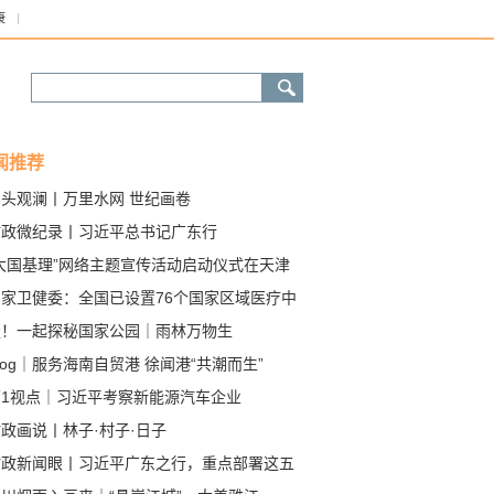
康
闻推荐
潮头观澜丨万里水网 世纪画卷
时政微纪录丨习近平总书记广东行
“大国基理”网络主题宣传活动启动仪式在天津
行
国家卫健委：全国已设置76个国家区域医疗中
走！一起探秘国家公园｜雨林万物生
log｜服务海南自贸港 徐闻港“共潮而生”
第1视点｜习近平考察新能源汽车企业
政画说丨林子·村子·日子
时政新闻眼丨习近平广东之行，重点部署这五
大事