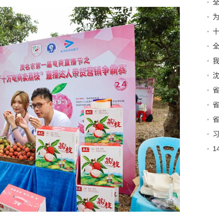
十
会
到
社
特
特
平
议
学