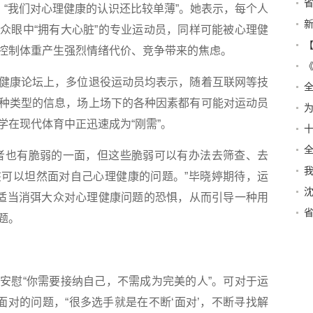
，“我们对心理健康的认识还比较单薄”。她表示，每个人
培
众眼中“拥有大心脏”的专业运动员，同样可能被心理健
力
控制体重产生强烈情绪代价、竞争带来的焦虑。
民
本
康论坛上，多位退役运动员均表示，随着互联网等技
种类型的信息，场上场下的各种因素都有可能对运动员
学在现代体育中正迅速成为“刚需”。
十
也有脆弱的一面，但这些脆弱可以有办法去筛查、去
会
可以坦然面对自己心理健康的问题。”毕晓婷期待，运
到
以适当消弭大众对心理健康问题的恐惧，从而引导一种用
社
题。
特
慰“你需要接纳自己，不需成为完美的人”。可对于运
面对的问题，“很多选手就是在不断‘面对’，不断寻找解