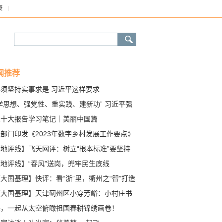
康
闻推荐
必须坚持实事求是 习近平这样要求
学思想、强党性、重实践、建新功” 习近平强
要牢牢把握主题教育总要求
二十大报告学习笔记｜美丽中国篇
部门印发《2023年数字乡村发展工作要点》
【地评线】飞天网评：树立“根本标准”要坚持
效于民”
地评线】“春风”送岗，兜牢民生底线
大国基理】快评：看“浙”里，衢州之“智”打造
层治理新标杆
【大国基理】天津蓟州区小穿芳峪：小村庄书
大文章”
来，一起从太空俯瞰祖国春耕锦绣画卷！