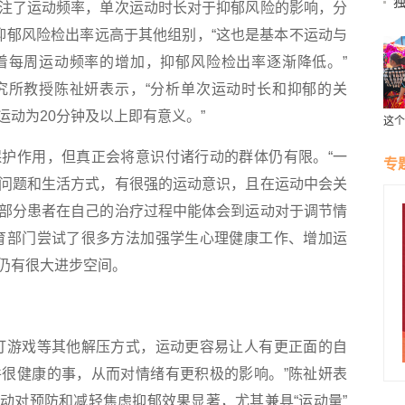
注了运动频率，单次运动时长对于抑郁风险的影响，分
抑郁风险检出率远高于其他组别，“这也是基本不运动与
着每周运动频率的增加，抑郁风险检出率逐渐降低。”
究所教授陈祉妍表示，“分析单次运动时长和抑郁的关
动为20分钟及以上即有意义。”
这个
受云
作用，但真正会将意识付诸行动的群体仍有限。“一
专
问题和生活方式，有很强的运动意识，且在运动中会关
部分患者在自己的治疗过程中能体会到运动对于调节情
育部门尝试了很多方法加强学生心理健康工作、增加运
仍有很大进步空间。
游戏等其他解压方式，运动更容易让人有更正面的自
很健康的事，从而对情绪有更积极的影响。”陈祉妍表
动对预防和减轻焦虑抑郁效果显著，尤其兼具“运动量”