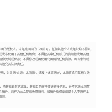
声明的版权人。未经北国网的书面许可，任何其他个人或组织均不得以
或发布使用于其他任何场合；不得把其中任何形式的资讯散发给其他
镜像复制或保存；不得修改或再使用北国网的任何资源。若有意转载
将追究其法律责任。
用，并注明“来源：北国网”。违反上述声明者，本网将追究其相关法
作品，均转载自其它媒体，转载目的在于传递更多信息，并不代表本网赞
之稿件，意在为公众提供免费服务。如稿件版权单位或个人不想在本
撤除。