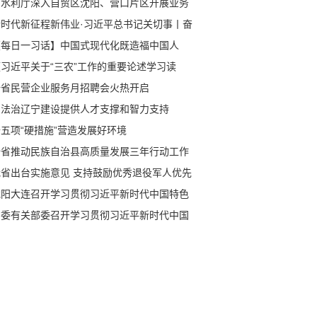
省水利厅深入自贸区沈阳、营口片区开展业务
训 确保省级赋权事项接得住、用得好
新时代新征程新伟业·习近平总书记关切事丨奋
耕耘正当时——农业强国建设一线的四个故事
【每日一习话】中国式现代化既造福中国人
、又促进世界共同发展
《习近平关于“三农”工作的重要论述学习读
》出版发行
全省民营企业服务月招聘会火热开启
为法治辽宁建设提供人才支撑和智力支持
五项“硬措施”营造发展好环境
全省推动民族自治县高质量发展三年行动工作
议召开
我省出台实施意见 支持鼓励优秀退役军人优先
中小学任教
沈阳大连召开学习贯彻习近平新时代中国特色
会主义思想主题教育工作会议
省委有关部委召开学习贯彻习近平新时代中国
色社会主义思想主题教育工作会议