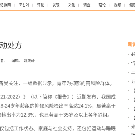
记协网
조선어
评论
发现
文化
调查
理论
视频
健
动处方
新
作者：
编辑：
姚晟琦
“
调
五
受关注，一组数据显示，青年为抑郁的高风险群体。
1-2022）》（以下简称《报告》）近期发布，我国成
“问
【
8-24岁年龄组的抑郁风险检出率高达24.1%，显著高于
【
险检出率为12.3%，也显著高于35岁及以上各年龄组。
基
写“
包括工作状态、家庭与社会支持，还包括运动与睡眠