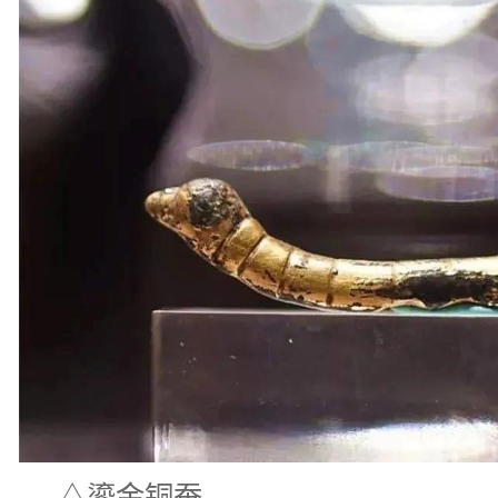
△鎏金铜蚕