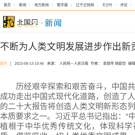
首页
新闻
地方新闻
数字报
辽宁记协网
조선어
评论
不断为人类文明发展进步作出新
国内
│
2023-06-13 10:46
来源：
人民网－人民日报
作者：
袁银传 胡庭恺
编辑
历经艰辛探索和艰苦奋斗，中国共
成功走出中国式现代化道路，创造了
的二十大报告将创造人类文明新形态
本质要求之一。习近平总书记指出：“
植根于中华优秀传统文化，体现科学