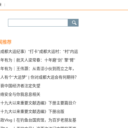
康
闻推荐
成都大运纪事）“打卡”成都大运村：“村”内运
、医疗全守护
年有为｜航天人梁常春：十年磨“剑” 擎“臂”
空
青年有为｜王伟灏：从青涩小伙到而立之年，
带领乡亲们金银花里“摘金银”
人有个“大运梦” | 你对成都大运会有何期待？
唱衰中国经济者注定失望
网络安全与你我息息相关
《十九大以来重要文献选编》下册主要篇目介
《十九大以来重要文献选编》下册出版
政Vlog丨在钓鱼台国宾馆，为百岁老朋友基
格准备一场午宴