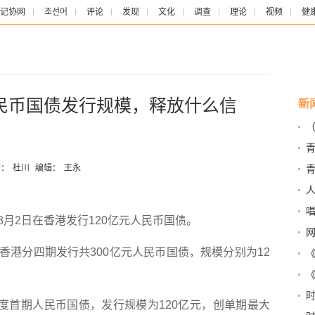
记协网
조선어
评论
发现
文化
调查
理论
视频
健
民币国债发行规模，释放什么信
新
（
动
青
太
：
杜川
编辑：
王永
他
人
2日在香港发行120亿元人民币国债。
分四期发行共300亿元人民币国债，规模分别为12
绍
时
首期人民币国债，发行规模为120亿元，创单期最大
辛