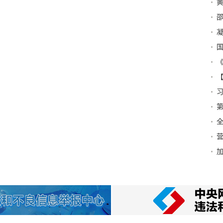
黄
态
邵
凝
全
新
全
营