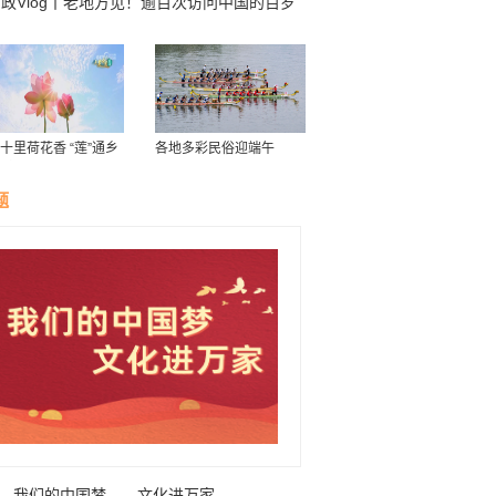
政Vlog丨老地方见！逾百次访问中国的百岁
友
十里荷花香 “莲”通乡
各地多彩民俗迎端午
致富路”
题
我们的中国梦——文化进万家