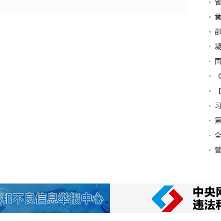
黄
态
邵
凝
全
新
全
营