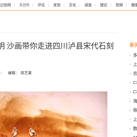
记协网
조선어
评论
发现
文化
调查
理论
视频
健
明 沙画带你走进四川泸县宋代石刻
新
多
：
编辑：
周艺凝
（
拳
数