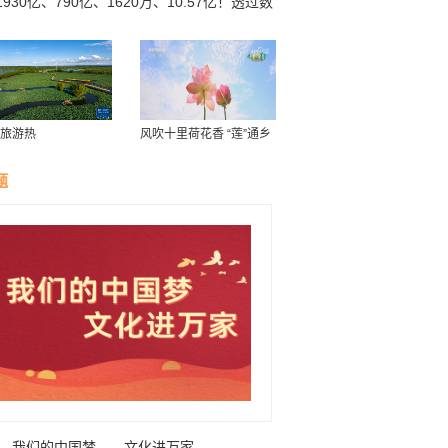
1930亿、790亿、1620万、10.57亿！透过数
看经济
旅游热
风吹十里荷花香 “莲”通乡
村“致富路”
题
我们的中国梦——文化进万家