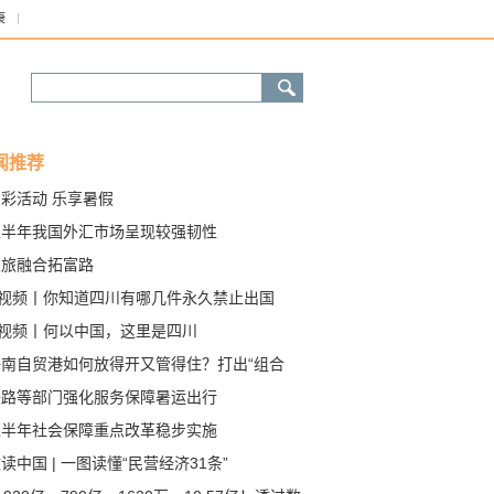
康
闻推荐
彩活动 乐享暑假
上半年我国外汇市场呈现较强韧性
农旅融合拓富路
C视频丨你知道四川有哪几件永久禁止出国
境）展览的文物？
C视频丨何以中国，这里是四川
海南自贸港如何放得开又管得住？打出“组合
”直击难点堵点
铁路等部门强化服务保障暑运出行
上半年社会保障重点改革稳步实施
读中国 | 一图读懂“民营经济31条”