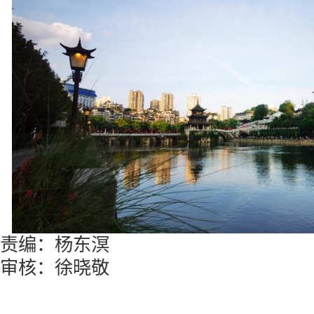
责编：杨东溟
审核：徐晓敬