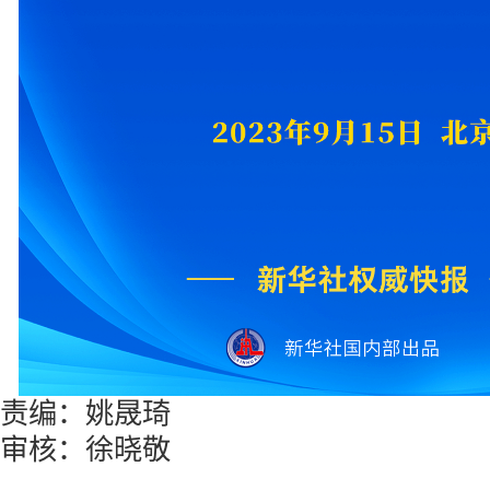
责编：姚晟琦
审核：徐晓敬