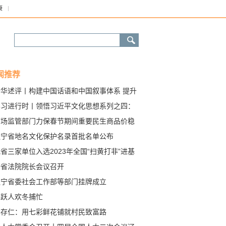
康
闻推荐
新华述评丨构建中国话语和中国叙事体系 提升
家文化软实力——深入学习贯彻习近平文化思
学习进行时丨领悟习近平文化思想系列之四：
系列述评之十
力提升新闻舆论传播力引导力影响力公信力
市场监管部门力保春节期间重要民生商品价稳
优
辽宁省地名文化保护名录首批名单公布
省三家单位入选2023年全国“扫黄打非”进基
示范点
全省法院院长会议召开
辽宁省委社会工作部等部门挂牌成立
鱼跃人欢冬捕忙
毕存仁：用七彩鲜花铺就村民致富路