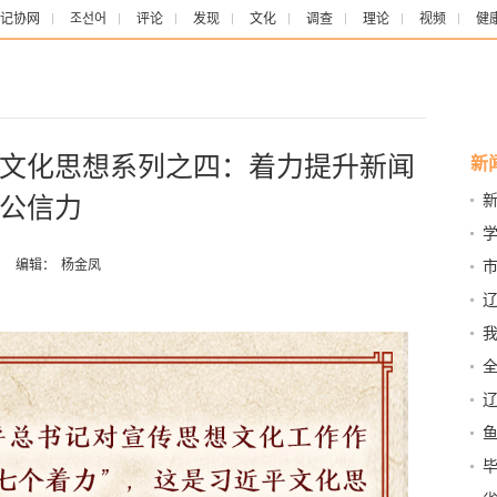
记协网
조선어
评论
发现
文化
调查
理论
视频
健
文化思想系列之四：着力提升新闻
新
公信力
国
想
着
：
编辑：
杨金凤
质
我
层