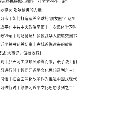
“促进各民族像石榴籽一样紧紧抱在一起”
军歌嘹亮 唱响精神的力量
学习卡丨如何打造覆盖全球的“朋友圈”？这里
一份中国答案→
习近平在中共中央政治局第十一次集体学习时
调 加快发展新质生产力 扎实推进高质量发展
政Vlog丨现场见证！多位驻华大使递交国书
习近平总书记关切事｜古城近悦远来的故事
首战”大事记，值得收藏！
近观｜那天习主席顶风踏雪而来，暖了战士们
心
学习进行时丨领悟习近平文化思想系列之三：
力培育和践行社会主义核心价值观
学习语丨把全面深化改革作为推进中国式现代
的根本动力
学习进行时丨领悟习近平文化思想系列之二：
力建设具有强大凝聚力和引领力的社会主义意
形态