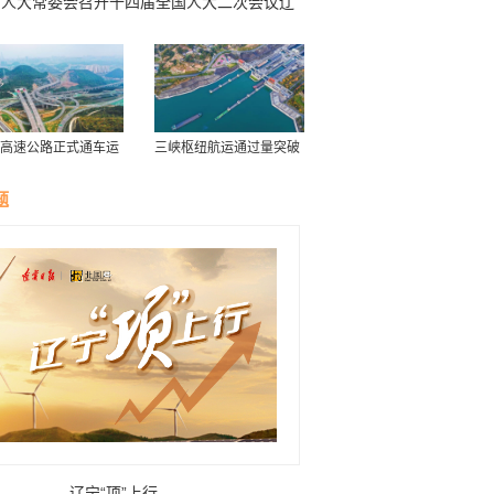
省人大常委会召开十四届全国人大二次会议辽
代表团筹备工作会议
高速公路正式通车运
三峡枢纽航运通过量突破
历年最高水平
题
辽宁“项”上行