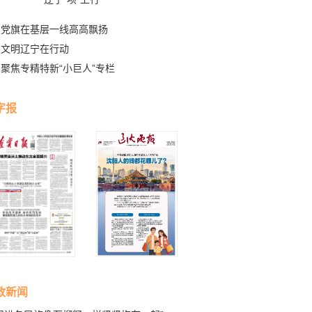
党旗在基层一线高高飘扬
文明辽宁在行动
聚焦专精特新“小巨人”专栏
字报
政新闻