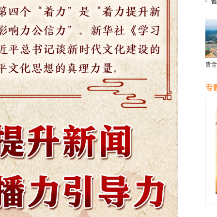
宁
贵金
营
专