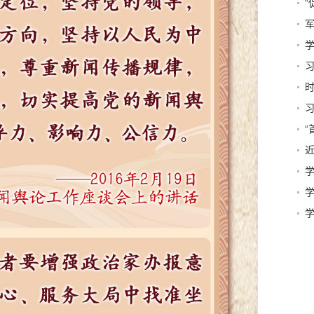
有
强
时
“
的
着
化
着
识