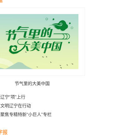
题
节气里的大美中国
辽宁“项”上行
文明辽宁在行动
聚焦专精特新“小巨人”专栏
字报