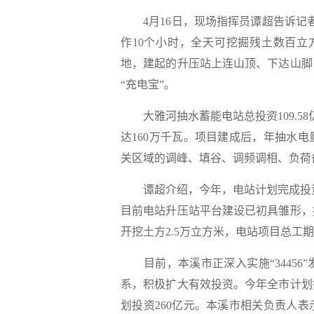
4月16日，现场指挥员谭超告诉记者
作10个小时，全天可挖掘残土数百立
地，建起的升压站上连山顶、下达山脚
“充电宝”。
大雅河抽水蓄能电站总投资109.58
达160万千瓦。项目建成后，年抽水电
关区域的调峰、填谷、调频调相、负荷
谭超介绍，今年，电站计划完成投资3
目前电站升压站平台建设已初具雏形，
开挖土方2.5万立方米，电站项目总工期
目前，本溪市正深入实施“34456
系，积极扩大有效投资。今年全市计划推进
划投资260亿元。本溪市相关负责人