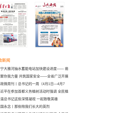
政新闻
辽宁大雅河抽水蓄能电站加快建设进度—— 凿
开山打造巨型“充电宝”
凝聚你我力量 共筑国家安全——全省广泛开展
民国家安全教育日宣教活动
政微周刊丨总书记的一周（4月1日—4月7
）
习近平在参加首都义务植树活动时强调 全民植
增绿 共建美丽中国
重温总书记这些深情凝视 一起致敬英雄
家国永念丨那些陪我们长大的英烈