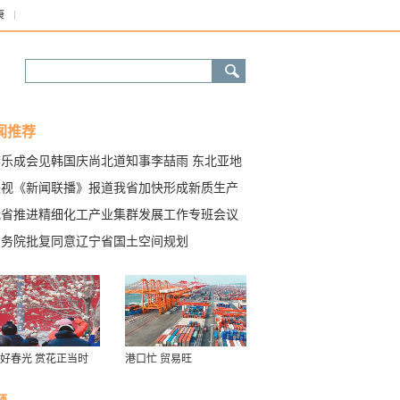
康
闻推荐
李乐成会见韩国庆尚北道知事李喆雨 东北亚地
地方政府联合会秘书长林秉镇 我省与庆尚北道
央视《新闻联播》报道我省加快形成新质生产
结友好合作伙伴关系
——辽宁推动产业创新 培育发展新优势
我省推进精细化工产业集群发展工作专班会议
开 周波主持并讲话
国务院批复同意辽宁省国土空间规划
好春光 赏花正当时
港口忙 贸易旺