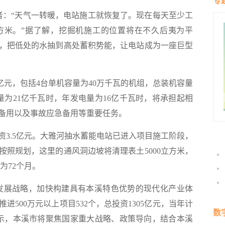
专
：“天气一转暖，电站施工就恢复了。现在每天至少工
方米。”据了解，挖掘机施工的位置将在不久后夷为平
，把低处的水抽到高处蓄积势能，让电站成为一座巨型
亿元，包括4台单机容量为40万千瓦的机组，总装机容量
量为21亿千瓦时，年发电量为16亿千瓦时，将承担起相
备用以及事故应急备用等重要任务。
.5亿元。大雅河抽水蓄能电站已进入项目施工阶段，
按照规划，这里的通风洞边坡将清理表土5000立方米，
为72个月。
”发展战略，加快构建具有本溪特色优势的现代化产业体
500万元以上项目532个，总投资1305亿元，当年计
数
表示，本溪市将聚焦国家重大战略、政策导向，结合本溪