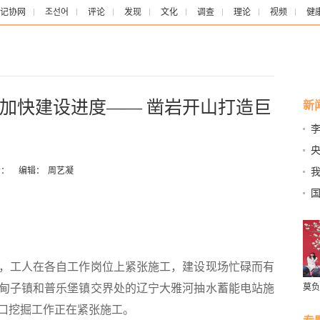
记协网
조선어
评论
发现
文化
调查
理论
视频
健
加快建设进度—— 凿岩开山打造巨
新
区
缔
力
：
编辑：
周艺凝
召
工人在各自工作岗位上紧张施工，建设现场忙碌而有
甸子镇和普乐堡镇交界处的辽宁大雅河抽水蓄能电站施
莫负
口挖掘工作正在紧张施工。