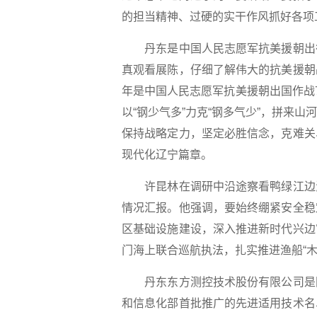
的担当精神、过硬的实干作风抓好各项
丹东是中国人民志愿军抗美援朝出征
真观看展陈，仔细了解伟大的抗美援朝
年是中国人民志愿军抗美援朝出国作战
以“钢少气多”力克“钢多气少”，拼来
保持战略定力，坚定必胜信念，克难关
现代化辽宁篇章。
许昆林在调研中沿途察看鸭绿江边海
情况汇报。他强调，要始终绷紧安全稳
区基础设施建设，深入推进新时代兴边
门海上联合巡航执法，扎实推进渔船“
丹东东方测控技术股份有限公司是国
和信息化部首批推广的先进适用技术名