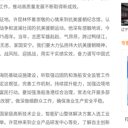
工作，推动高质量发展不断取得新成效。
地。许昆林怀着崇敬的心情来到抗美援朝纪念馆，认
战争和波澜壮阔的抗美援朝运动。他深有感触地说，今
辽宁
燕风
75周年。当年，志愿军雄赳赳、气昂昂，跨过鸭绿江，
专
山河无恙、家国安宁。我们要大力弘扬伟大抗美援朝精神，
、战风险、迎挑战，用实干实绩实效，奋力谱写中国式
防基础设施建设，听取强边固防和渔船安全监管工作
定这根弦，完善工作机制，持续提升能力，加强边境地
富民行动。要加强渔船渔港综合治理，常态化开展多部
木改钢”，做深做细群众工作，确保渔业生产安全平稳。
家级高新技术企业，智能矿山整体解决方案入选工业
单。许昆林来到企业产品研发中心等处，了解自主创新