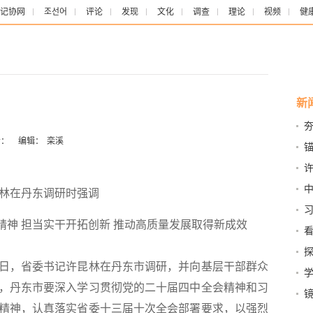
记协网
조선어
评论
发现
文化
调查
理论
视频
健
新
：
编辑：
栾溪
委
林在丹东调研时强调
并
精神 担当实干开拓创新 推动高质量发展取得新成效
遇
看
和
记
力
26日，省委书记许昆林在丹东市调研，并向基层干部群众
飘
，丹东市要深入学习贯彻党的二十届四中全会精神和习
的
精神，认真落实省委十三届十次全会部署要求，以强烈