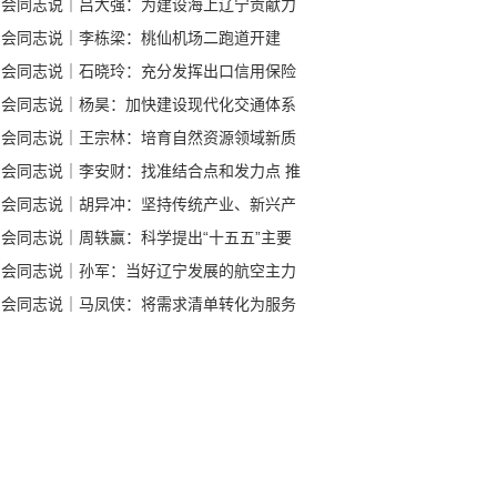
与会同志说｜吕大强：为建设海上辽宁贡献力
与会同志说｜李栋梁：桃仙机场二跑道开建
与会同志说｜石晓玲：充分发挥出口信用保险
用
与会同志说｜杨昊：加快建设现代化交通体系
与会同志说｜王宗林：培育自然资源领域新质
产力
与会同志说｜李安财：找准结合点和发力点 推
全会精神转化为生动实践
与会同志说｜胡异冲：坚持传统产业、新兴产
、未来产业协同发力
与会同志说｜周轶赢：科学提出“十五五”主要
标指标
与会同志说｜孙军：当好辽宁发展的航空主力
与会同志说｜马凤侠：将需求清单转化为服务
单