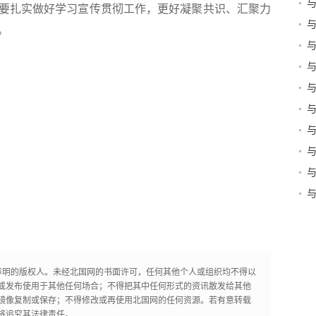
要扎实做好学习宣传贯彻工作，更好凝聚共识、汇聚力
量
。
作
生
动
业
目
军
清
声明的版权人。未经北国网的书面许可，任何其他个人或组织均不得以
或发布使用于其他任何场合；不得把其中任何形式的资讯散发给其他
镜像复制或保存；不得修改或再使用北国网的任何资源。若有意转载
将追究其法律责任。