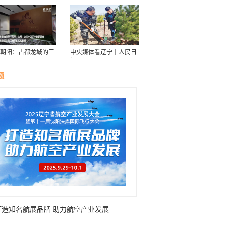
朝阳：古都龙城的三
中央媒体看辽宁丨人民日
华
报：接续传递防沙治沙“绿
色接力棒”
题
打造知名航展品牌 助力航空产业发展