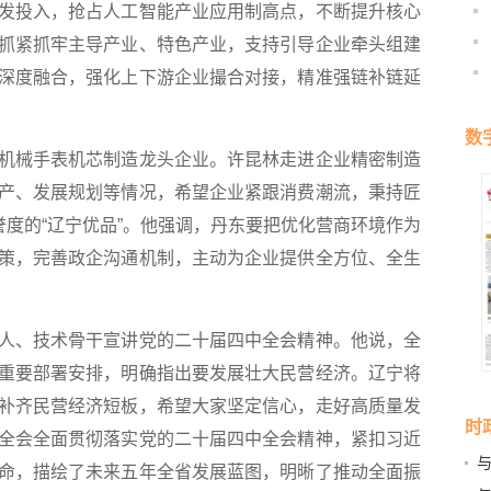
发投入，抢占人工智能产业应用制高点，不断提升核心
抓紧抓牢主导产业、特色产业，支持引导企业牵头组建
深度融合，强化上下游企业撮合对接，精准强链补链延
数
械手表机芯制造龙头企业。许昆林走进企业精密制造
产、发展规划等情况，希望企业紧跟消费潮流，秉持匠
誉度的“辽宁优品”。他强调，丹东要把优化营商环境作为
策，完善政企沟通机制，主动为企业提供全方位、全生
、技术骨干宣讲党的二十届四中全会精神。他说，全
重要部署安排，明确指出要发展壮大民营经济。辽宁将
补齐民营经济短板，希望大家坚定信心，走好高质量发
时
全会全面贯彻落实党的二十届四中全会精神，紧扣习近
命，描绘了未来五年全省发展蓝图，明晰了推动全面振
活