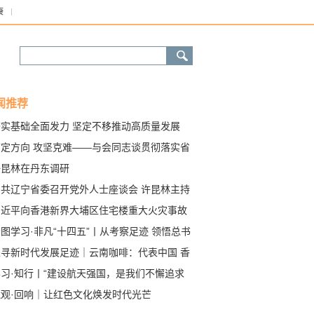
康
闻推荐
夯实基础全面发力 坚定不移推动高质量发展
锚定方向 攻坚克难——与会同志谈贯彻落实省
十三届十次全会精神
许昆林在丹东调研
中共辽宁省委召开党外人士座谈会 许昆林主持
讲话
习近平向香港新界大埔区住宅楼重大火灾事故
难人员和殉职的消防员表示哀悼 对遇难者家属
图学习·非凡“十四五”丨从考察足迹 领悟总书
受灾人员表示慰问 要求全力以赴扑灭火灾 努
“坚持发展实业”的深意
探寻新时代发展足迹｜云南咖啡：代表中国 香
把火灾伤亡损失降到最低
世界
学习·知行丨“建设航天强国，是我们不懈追求
航天梦”
镜观·回响｜让红色文化焕发时代光芒