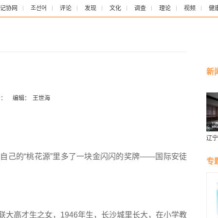
记协网
조선어
评论
发现
文化
调查
理论
视频
健
新
：
编辑：
王世海
辽宁
燕风
己的“桃花源”里多了一块金闪闪的奖牌——国际安徒
专
高才生之女，1946年生，长沙城里长大，在小学教