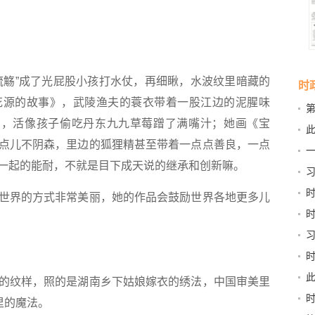
觞”成了光屁股小孩打水仗，再细瞅，水波纹里暗藏的
时
花源的故事》，武陵渔夫的蓑衣带着一股江边的泥腥味
第
的，活像孩子偷吃丹东九九草莓蹭了满嘴汁；她画《宝
新
此
点儿不阴森，里边的狐狸精甚至带着一点点善良，一点
京
一起的能耐，不就是目下成天说的继承和创新嘛。
习
和“
界的方式非常美丽，她的作品会鼓励世界各地更多儿
稳
书
纹样，照的是湖南乡下姑娘嫁衣的绣法，中国审美里
里的魔法。