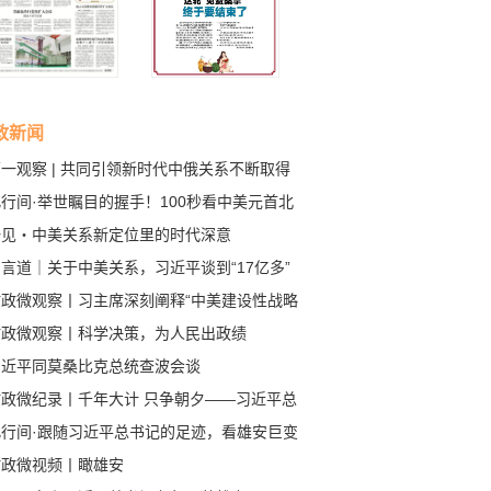
政新闻
一观察 | 共同引领新时代中俄关系不断取得
成果
行间·举世瞩目的握手！100秒看中美元首北
会晤
一见・中美关系新定位里的时代深意
言道｜关于中美关系，习近平谈到“17亿多”
80多亿”
时政微观察丨习主席深刻阐释“中美建设性战略
定关系”的核心要义
时政微观察丨科学决策，为人民出政绩
习近平同莫桑比克总统查波会谈
时政微纪录丨千年大计 只争朝夕——习近平总
记赴河北雄安新区考察纪实
此行间·跟随习近平总书记的足迹，看雄安巨变
时政微视频丨瞰雄安