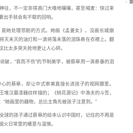
往，不一定非得高门大嗓地嚷嚷，甚至喊麦：快过来
要出手就会有不歇的回响。
是她处理悲剧的方式。她画《孟姜女》，没画长城崩
将灭未灭的油灯和一滴将落未落的泪珠悬在衣襟上。翻
这比太多哭天抢地更让人心碎。
破，“哀而不伤”的节制美学，被蔡皋用一滴悬垂的泪
心的蔡皋，却让中式审美直接长进孩子的视网膜里。
王堆汉墓漆器纹样描的；《桃花源记》中渔夫的斗笠，
：“她画里的器物，总比主角先被孩子注意到。”
球的孩子通过蔡皋的绘本认识中国时，记住的不再是
烟火日常里的暖意与温情。