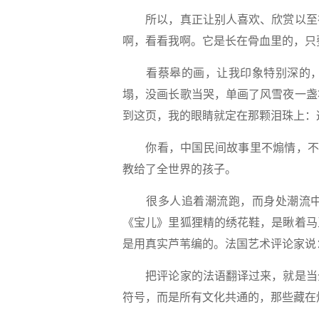
所以，真正让别人喜欢、欣赏以至神
啊，看看我啊。它是长在骨血里的，只
看蔡皋的画，让我印象特别深的，
塌，没画长歌当哭，单画了风雪夜一盏
到这页，我的眼睛就定在那颗泪珠上：
你看，中国民间故事里不煽情，不说
教给了全世界的孩子。
很多人追着潮流跑，而身处潮流中
《宝儿》里狐狸精的绣花鞋，是瞅着马
是用真实芦苇编的。法国艺术评论家说
把评论家的法语翻译过来，就是当全
符号，而是所有文化共通的，那些藏在