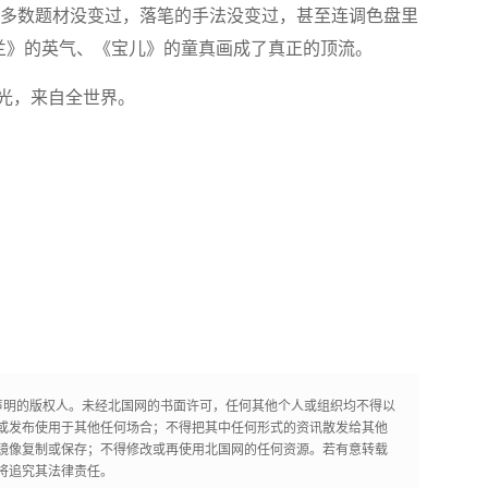
的多数题材没变过，落笔的手法没变过，甚至连调色盘里
木兰》的英气、《宝儿》的童真画成了真正的顶流。
光，来自全世界。
声明的版权人。未经北国网的书面许可，任何其他个人或组织均不得以
或发布使用于其他任何场合；不得把其中任何形式的资讯散发给其他
镜像复制或保存；不得修改或再使用北国网的任何资源。若有意转载
将追究其法律责任。