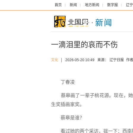
首页
新闻
地方新闻
数字报
辽宁
一滴泪里的哀而不伤
文化
│
2026-05-20 10:49
来源：
辽宁日报
作者
丁春凌
蔡皋画了一辈子桃花源。现在，她自
生奖插画家奖。
蔡皋是谁？
看过她的两个采访，拢一下：西南联大