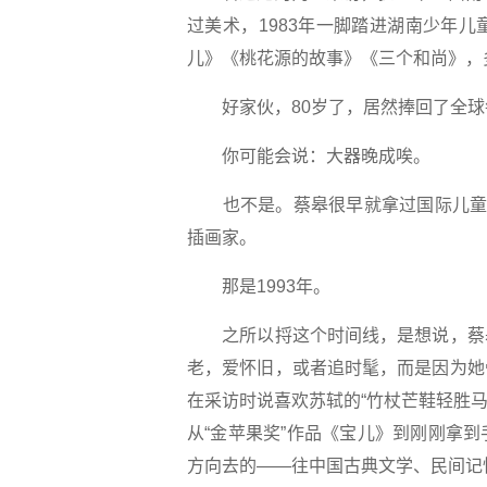
过美术，1983年一脚踏进湖南少年
儿》《桃花源的故事》《三个和尚》，
好家伙，80岁了，居然捧回了全球每
你可能会说：大器晚成唉。
也不是。蔡皋很早就拿过国际儿童图
插画家。
那是1993年。
之所以捋这个时间线，是想说，蔡皋
老，爱怀旧，或者追时髦，而是因为她
在采访时说喜欢苏轼的“竹杖芒鞋轻胜马
从“金苹果奖”作品《宝儿》到刚刚拿
方向去的——往中国古典文学、民间记