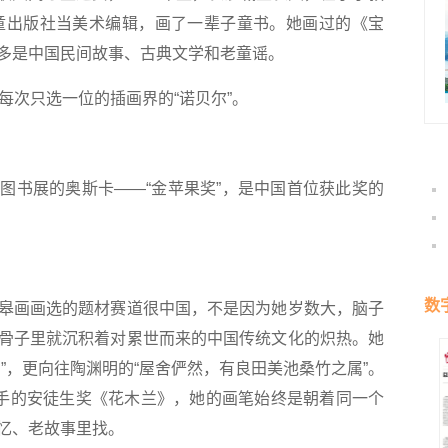
儿童出版社当美术编辑，画了一辈子童书。她画过的《宝
多是中国民间故事、古典文学和老童谣。
次只选一位的插画界的“诺贝尔”。
书展的奥斯卡——“金苹果奖”，是中国首位获此奖的
数
画画选的题材赛道很中国，不是因为她岁数大，脑子
骨子里就沉积着对累世而来的中国传统文化的炽热。她
”，更向往陶渊明的“屋舍俨然，有良田美池桑竹之属”。
到手的安徒生奖《花木兰》，她的画笔始终是朝着同一个
忆、老故事里找。