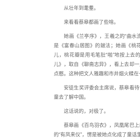
从壮年到耄耋。
来看看蔡皋都画了些啥。
她画《兰亭序》，王羲之的“曲水流
是《富春山居图》的皴法；她画《桃
儿，桃花瓣是用毛笔肚“啪”地按上去
儿》，取自《聊斋志异》，看上去却一
点憨。这种把文人雅趣和市井烟火糅在
安徒生奖评委会主席说，蔡皋看待世
童去了解中国。
这话说的，对极了。
蔡皋画《百鸟羽衣》，凤凰尾巴上的
的“有凤来仪”，愣是被她点化成了童话