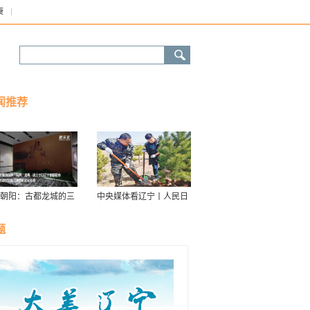
康
闻推荐
朝阳：古都龙城的三
中央媒体看辽宁丨人民日
华
报：接续传递防沙治沙“绿
色接力棒”
题