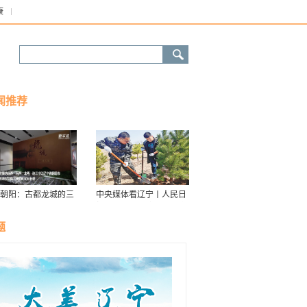
康
闻推荐
朝阳：古都龙城的三
中央媒体看辽宁丨人民日
华
报：接续传递防沙治沙“绿
色接力棒”
题