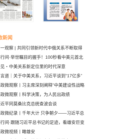
政新闻
一观察 | 共同引领新时代中俄关系不断取得
成果
行间·举世瞩目的握手！100秒看中美元首北
会晤
一见・中美关系新定位里的时代深意
言道｜关于中美关系，习近平谈到“17亿多”
80多亿”
时政微观察丨习主席深刻阐释“中美建设性战略
定关系”的核心要义
时政微观察丨科学决策，为人民出政绩
习近平同莫桑比克总统查波会谈
时政微纪录丨千年大计 只争朝夕——习近平总
记赴河北雄安新区考察纪实
此行间·跟随习近平总书记的足迹，看雄安巨变
时政微视频丨瞰雄安