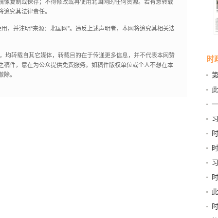
镜像复制或保存；不得修改或再使用北国网的任何资源。若有意转载
将追究其法律责任。
用，并注明“来源：北国网”。违反上述声明者，本网将追究其相关法
作品，均转载自其它媒体，转载目的在于传递更多信息，并不代表本网赞
时
之稿件，意在为公众提供免费服务。如稿件版权单位或个人不想在本
第
撤除。
新
此
京
习
和“
稳
书