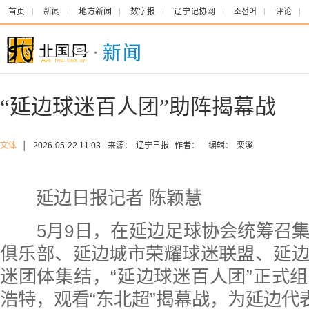
首页
新闻
地方新闻
数字报
辽宁记协网
조선어
评论
“延边球迷百人团”助阵揭幕战
文体
│
2026-05-22 11:03
来源：
辽宁日报
作者：
编辑：
栾溪
延边日报记者 陈颖慧
5月9日，在延边足球协会统筹召集
俱乐部、延边城市荣耀球迷联盟、延
迷团体集结，“延边球迷百人团”正式
浩特，观看“东北超”揭幕战，为延边代