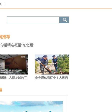
康
闻推荐
句话精准概括“东北超”
朝阳：古都龙城的三
中央媒体看辽宁丨人民日
华
报：接续传递防沙治沙“绿
色接力棒”
题