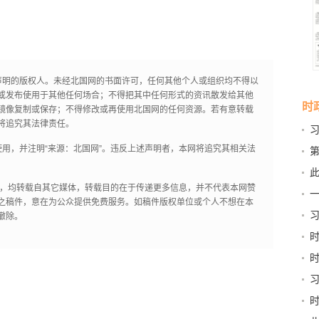
声明的版权人。未经北国网的书面许可，任何其他个人或组织均不得以
或发布使用于其他任何场合；不得把其中任何形式的资讯散发给其他
时
镜像复制或保存；不得修改或再使用北国网的任何资源。若有意转载
将追究其法律责任。
用，并注明“来源：北国网”。违反上述声明者，本网将追究其相关法
第
新
此
京
作品，均转载自其它媒体，转载目的在于传递更多信息，并不代表本网赞
之稿件，意在为公众提供免费服务。如稿件版权单位或个人不想在本
习
撤除。
和“
稳
书