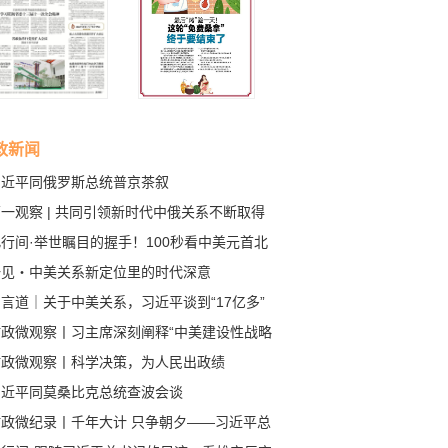
政新闻
习近平同俄罗斯总统普京茶叙
一观察 | 共同引领新时代中俄关系不断取得
成果
行间·举世瞩目的握手！100秒看中美元首北
会晤
一见・中美关系新定位里的时代深意
言道｜关于中美关系，习近平谈到“17亿多”
80多亿”
时政微观察丨习主席深刻阐释“中美建设性战略
定关系”的核心要义
时政微观察丨科学决策，为人民出政绩
习近平同莫桑比克总统查波会谈
时政微纪录丨千年大计 只争朝夕——习近平总
记赴河北雄安新区考察纪实