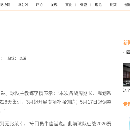
记协网
조선어
评论
发现
文化
调查
理论
视频
健
新
四
：
编辑：
栾溪
辽宁
。球队主教练李杨表示：“本次备战周期长、规划系
燕风
28天集训，3月起开展专项补强训练；5月17日起调整
专
。”
到无比荣幸。”守门员牛佳滢说。此前球队征战2026赛