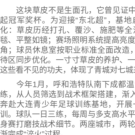
这块草皮不是生面孔，它曾见证中国
起冠军奖杯。为迎接“东北超”，基
化：草皮历经打孔、覆沙、施肥等全
毯、平整如镜；赛场照明系统提高亮
角；球员休息室按职业标准全面改造，
待区同步优化。一寸寸草皮的养护、
这些看不见的功夫，体现了青城对七城
今年1月，呼和浩特队南下成都温
练，从人员筛选到战术框架搭建，渐
奔赴大连青少年足球训练基地，开展
训。球队一日三练，每周与多支高水
身赛打磨技战术细节。两座城市，两
渐完成“淬火”过程。