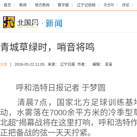
首页
新闻
地方新闻
数字报
辽宁记协网
조선어
评论
青城草绿时，哨音将鸣
文体
│
2026-05-22 11:05
来源：
辽宁日报
作者：
编辑：
栾溪
呼和浩特日报记者 于梦圆
清晨7点，国家北方足球训练基
动，水雾落在7000余平方米的冷季型
北超”揭幕战将在这里打响，呼和浩特
正把备战的弦一天天拧紧。