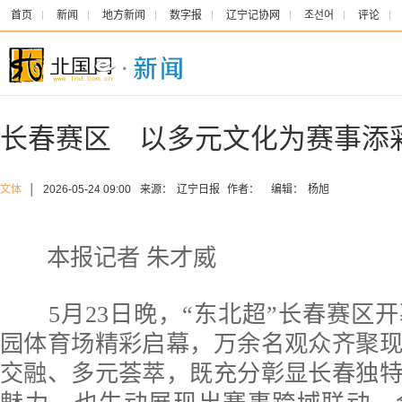
首页
新闻
地方新闻
数字报
辽宁记协网
조선어
评论
长春赛区 以多元文化为赛事添
文体
│
2026-05-24 09:00
来源：
辽宁日报
作者：
编辑：
杨旭
本报记者 朱才威
5月23日晚，“东北超”长春赛区
园体育场精彩启幕，万余名观众齐聚
交融、多元荟萃，既充分彰显长春独