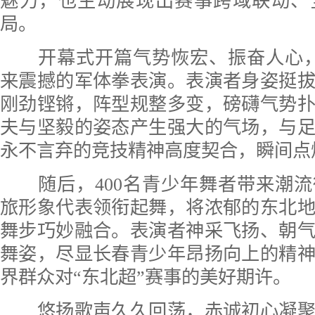
魅力，也生动展现出赛事跨域联动、
局。
开幕式开篇气势恢宏、振奋人心，3
来震撼的军体拳表演。表演者身姿挺
刚劲铿锵，阵型规整多变，磅礴气势
夫与坚毅的姿态产生强大的气场，与
永不言弃的竞技精神高度契合，瞬间点
随后，400名青少年舞者带来潮流
旅形象代表领衔起舞，将浓郁的东北
舞步巧妙融合。表演者神采飞扬、朝
舞姿，尽显长春青少年昂扬向上的精
界群众对“东北超”赛事的美好期许。
悠扬歌声久久回荡，赤诚初心凝聚