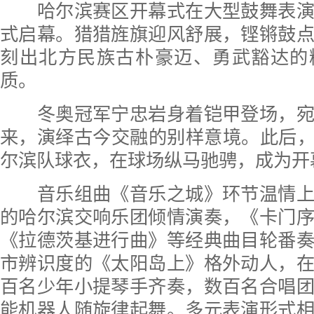
哈尔滨赛区开幕式在大型鼓舞表演
式启幕。猎猎旌旗迎风舒展，铿锵鼓
刻出北方民族古朴豪迈、勇武豁达的
质。
冬奥冠军宁忠岩身着铠甲登场，宛
来，演绎古今交融的别样意境。此后，
尔滨队球衣，在球场纵马驰骋，成为开
音乐组曲《音乐之城》环节温情上
的哈尔滨交响乐团倾情演奏，《卡门
《拉德茨基进行曲》等经典曲目轮番
市辨识度的《太阳岛上》格外动人，
百名少年小提琴手齐奏，数百名合唱
能机器人随旋律起舞。多元表演形式