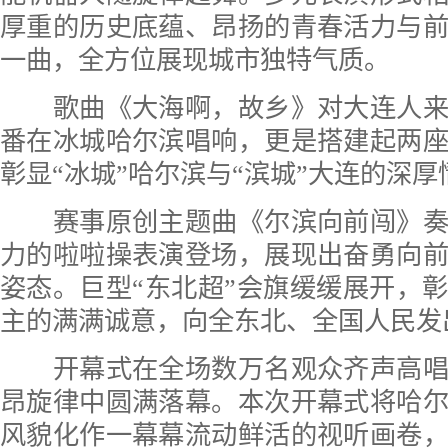
厚重的历史底蕴、昂扬的青春活力与
一曲，全方位展现城市独特气质。
歌曲《大海啊，故乡》对大连人来
番在冰城哈尔滨唱响，更是搭建起两
彰显“冰城”哈尔滨与“滨城”大连的深厚
赛事原创主题曲《尔滨向前闯》奏
力的啦啦操表演登场，展现出奋勇向
姿态。巨型“东北超”会旗缓缓展开，
主的满满诚意，向全东北、全国人民发
开幕式在全场数万名观众齐声高唱
昂旋律中圆满落幕。本次开幕式将哈
风貌化作一幕幕流动鲜活的视听画卷