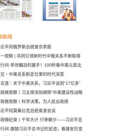
政新闻
习近平同俄罗斯总统普京茶叙
一观察 | 共同引领新时代中俄关系不断取得
成果
行间·举世瞩目的握手！100秒看中美元首北
会晤
一见・中美关系新定位里的时代深意
言道｜关于中美关系，习近平谈到“17亿多”
80多亿”
时政微观察丨习主席深刻阐释“中美建设性战略
定关系”的核心要义
时政微观察丨科学决策，为人民出政绩
习近平同莫桑比克总统查波会谈
时政微纪录丨千年大计 只争朝夕——习近平总
记赴河北雄安新区考察纪实
此行间·跟随习近平总书记的足迹，看雄安巨变