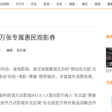
记协网
조선어
评论
发现
文化
调查
理论
视频
健
0万张专属惠民观影券
新
者：
编辑：
周艺凝
科协、省电影局、省文体旅集团主办的“燃动东北超·光
辽宁
燕风
推动“科技+电影+赛事”跨界融合，丰富城市消费场景，
专
技馆万达影城IMAX GT激光影厅纳入“东北超”赛事
授予万达影城东北区域“东北超官方特许商品战略合作