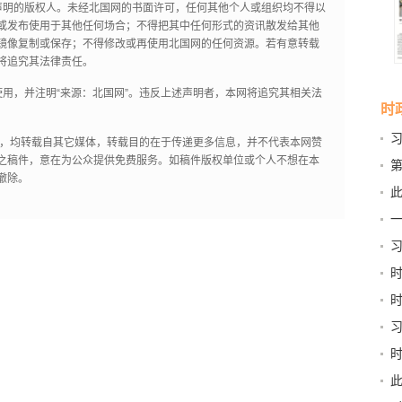
声明的版权人。未经北国网的书面许可，任何其他个人或组织均不得以
或发布使用于其他任何场合；不得把其中任何形式的资讯散发给其他
镜像复制或保存；不得修改或再使用北国网的任何资源。若有意转载
将追究其法律责任。
用，并注明“来源：北国网”。违反上述声明者，本网将追究其相关法
时
作品，均转载自其它媒体，转载目的在于传递更多信息，并不代表本网赞
之稿件，意在为公众提供免费服务。如稿件版权单位或个人不想在本
第
撤除。
新
此
京
习
和“
稳
书