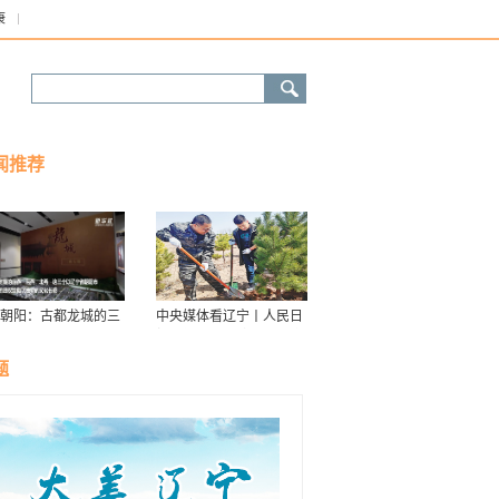
康
闻推荐
朝阳：古都龙城的三
中央媒体看辽宁丨人民日
华
报：接续传递防沙治沙“绿
色接力棒”
题