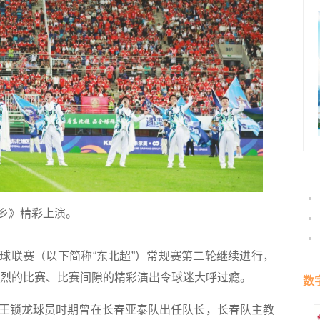
乡》精彩上演。
足球联赛（以下简称“东北超”）常规赛第二轮继续进行，
激烈的比赛、比赛间隙的精彩演出令球迷大呼过瘾。
数
锁龙球员时期曾在长春亚泰队出任队长，长春队主教