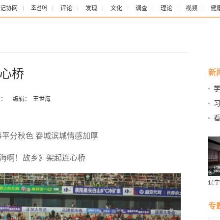
记协网
조선어
评论
发现
文化
调查
理论
视频
健
心桥
新
：
编辑：
王世海
习
些
看
小
分秋色 春城滨城情感加厚
啊！故乡》架起连心桥
辽宁
燕风
专