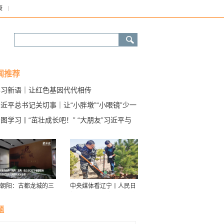
康
闻推荐
学习新语｜让红色基因代代相传
近平总书记关切事｜让“小胖墩”“小眼镜”少一
图学习丨“茁壮成长吧！” “大朋友”习近平与
朋友的暖心瞬间
朝阳：古都龙城的三
中央媒体看辽宁丨人民日
华
报：接续传递防沙治沙“绿
色接力棒”
题