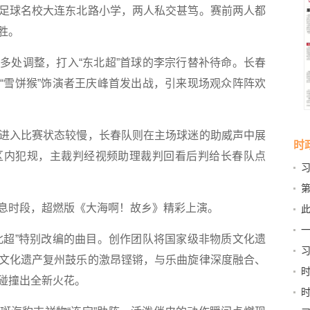
足球名校大连东北路小学，两人私交甚笃。赛前两人都
胜。
处调整，打入“东北超”首球的李宗行替补待命。长春
“雪饼猴”饰演者王庆峰首发出战，引来现场观众阵阵欢
入比赛状态较慢，长春队则在主场球迷的助威声中展
时
区内犯规，主裁判经视频助理裁判回看后判给长春队点
第
新
时段，超燃版《大海啊！故乡》精彩上演。
此
京
超”特别改编的曲目。创作团队将国家级非物质文化遗
习
文化遗产复州鼓乐的激昂铿锵，与乐曲旋律深度融合、
和“
碰撞出全新火花。
稳