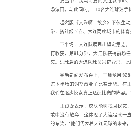
演出中，灵动可爱的大连城市IP、斑
场氛围。与此同时，110名大连球迷
超燃版《大海啊！故乡》不仅生动展
带，搭建起长春、大连两座城市的体育
下半场，大连队展现出坚定意志。经
有收获，第81分钟，大连队获得前场
窝。进球后的大连队球员兴奋异常，此
赛后新闻发布会上，王锁龙用“精彩
过下半场的调整改变了比赛走势。在王
我们在逐步摸索真正适配比赛的阵容。
王锁龙表示，球队能够找回状态，要
境中没有放弃，这体现了大连足球一直
的夸奖，“他们代表着大连足球的未来