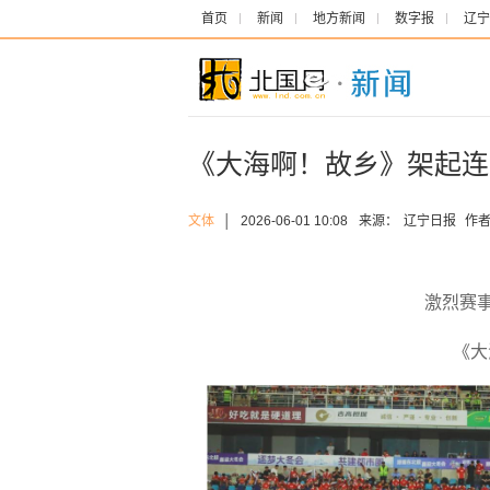
首页
新闻
地方新闻
数字报
辽宁
《大海啊！故乡》架起连
文体
│
2026-06-01 10:08
来源：
辽宁日报
作者
激烈赛事平
《大海