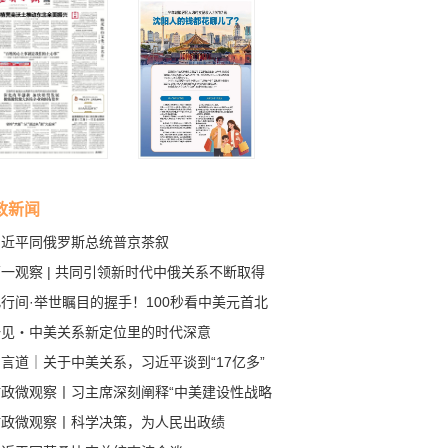
政新闻
习近平同俄罗斯总统普京茶叙
一观察 | 共同引领新时代中俄关系不断取得
成果
行间·举世瞩目的握手！100秒看中美元首北
会晤
一见・中美关系新定位里的时代深意
言道｜关于中美关系，习近平谈到“17亿多”
80多亿”
时政微观察丨习主席深刻阐释“中美建设性战略
定关系”的核心要义
时政微观察丨科学决策，为人民出政绩