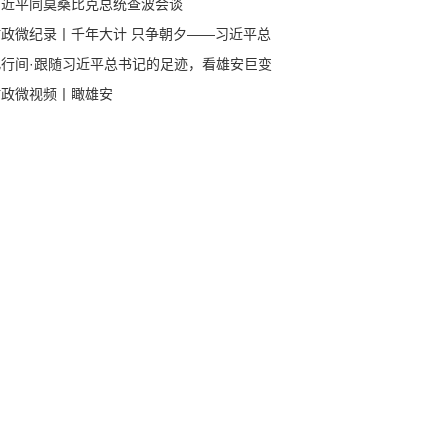
习近平同莫桑比克总统查波会谈
时政微纪录丨千年大计 只争朝夕——习近平总
记赴河北雄安新区考察纪实
此行间·跟随习近平总书记的足迹，看雄安巨变
时政微视频丨瞰雄安