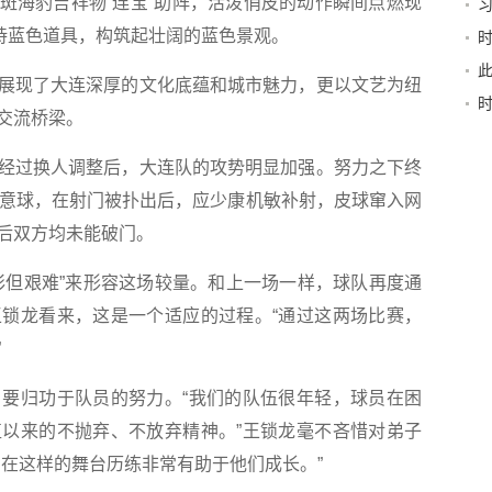
海豹吉祥物“连宝”助阵，活泼俏皮的动作瞬间点燃现
手持蓝色道具，构筑起壮阔的蓝色景观。
书
现了大连深厚的文化底蕴和城市魅力，更以文艺为纽
交流桥梁。
过换人调整后，大连队的攻势明显加强。努力之下终
任意球，在射门被扑出后，应少康机敏补射，皮球窜入网
后双方均未能破门。
但艰难”来形容这场较量。和上一场一样，球队再度通
锁龙看来，这是一个适应的过程。“通过这两场比赛，
”
归功于队员的努力。“我们的队伍很年轻，球员在困
以来的不抛弃、不放弃精神。”王锁龙毫不吝惜对弟子
，在这样的舞台历练非常有助于他们成长。”