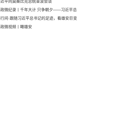
习近平同莫桑比克总统查波会谈
时政微纪录丨千年大计 只争朝夕——习近平总
记赴河北雄安新区考察纪实
此行间·跟随习近平总书记的足迹，看雄安巨变
时政微视频丨瞰雄安