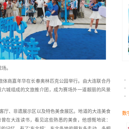
现场。
队文旅体商嘉年华在长春奥林匹克公园举行。由大连联合丹
阳六城组成的文旅推介团，成为赛场外一道靓丽的风景
厅、非遗展示区以及特色美食展区。地道的大连美食
数
峰曾在大连读书，看见这些熟悉的美食，他感慨地说：
活的记忆。有了‘东北超’，东北各地的朋友多走动、多相