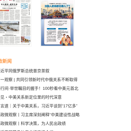
政新闻
习近平同俄罗斯总统普京茶叙
一观察 | 共同引领新时代中俄关系不断取得
成果
行间·举世瞩目的握手！100秒看中美元首北
会晤
一见・中美关系新定位里的时代深意
言道｜关于中美关系，习近平谈到“17亿多”
80多亿”
时政微观察丨习主席深刻阐释“中美建设性战略
定关系”的核心要义
时政微观察丨科学决策，为人民出政绩