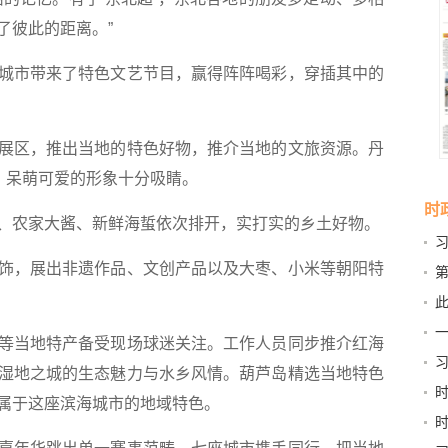
了彼此的距离。”
市带来了特色文艺节目，赢得阵阵喝彩，穿插其中的
区，推出当地的特色好物，推介当地的文旅资源。丹
，呆萌可爱的形象十分吸睛。
时
农家大酱、新鲜海蜇依次排开，实打实的乡土好物。
，展出非遗作品、文创产品以及大枣、小米等朝阳特
第
新
此
京
当地特产备受现场球迷关注。工作人员同步推介红海
习
湿地之城的生态魅力与水乡风情。葫芦岛精选当地特色
和“
属于这座滨海城市的地域特色。
稳