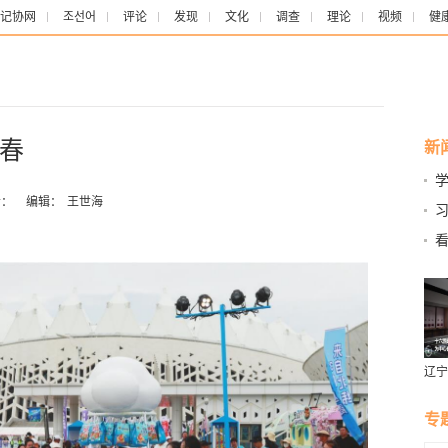
记协网
조선어
评论
发现
文化
调查
理论
视频
健
春
新
：
编辑：
王世海
习
些
看
小
辽宁
燕风
专