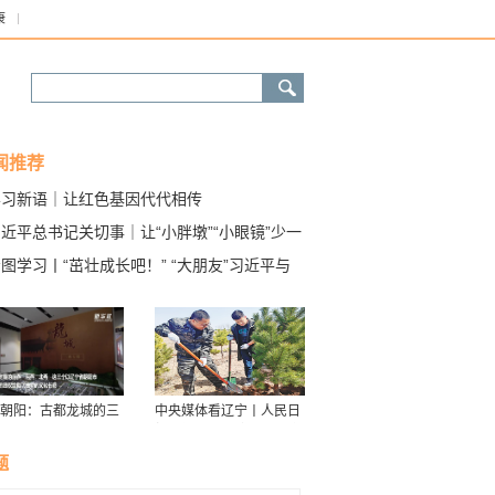
康
闻推荐
学习新语｜让红色基因代代相传
近平总书记关切事｜让“小胖墩”“小眼镜”少一
图学习丨“茁壮成长吧！” “大朋友”习近平与
朋友的暖心瞬间
朝阳：古都龙城的三
中央媒体看辽宁丨人民日
华
报：接续传递防沙治沙“绿
色接力棒”
题