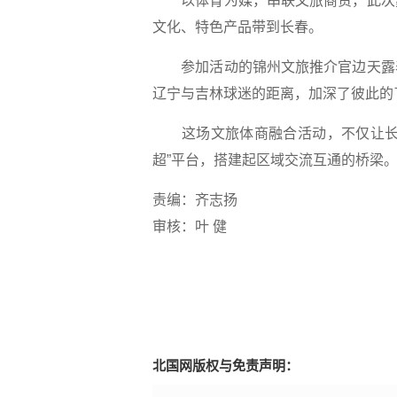
以体育为媒，串联文旅商贸，此次嘉
文化、特色产品带到长春。
参加活动的锦州文旅推介官边天露表
辽宁与吉林球迷的距离，加深了彼此的
这场文旅体商融合活动，不仅让长春
超”平台，搭建起区域交流互通的桥梁
责编：齐志扬
审核：叶 健
北国网版权与免责声明：