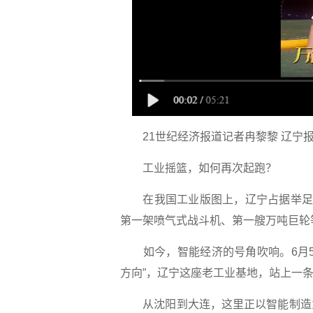
21世纪经济报道记者冉黎黎 辽宁
工业摇篮，如何再次起跑？
在我国工业版图上，辽宁占据举足轻
第一架喷气式战斗机、第一艘万吨巨轮等1
如今，智能经济的号角吹响。6月5
方向”，辽宁这座老工业基地，站上一
从沈阳到大连，这里正以智能制造为