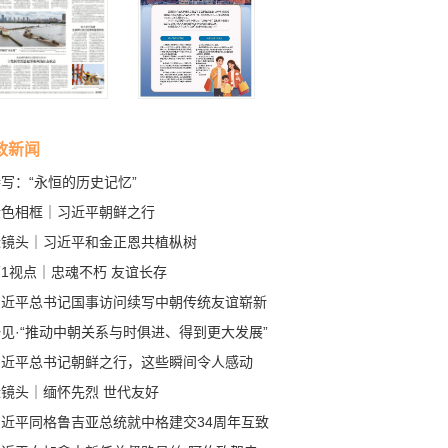
政新闻
写：“永恒的历史记忆”
金色相框｜习近平朝鲜之行
近镜头｜习近平和金正恩共植枞树
1视点｜忠魂不朽 友谊长存
习近平总书记国事访问续写中朝传统友谊崭新
章
见·“推动中朝关系与时俱进、得到更大发展”
习近平总书记朝鲜之行，这些瞬间令人感动
近镜头｜缅怀先烈 世代友好
习近平同格鲁吉亚总统就中格建交34周年互致
电