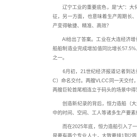
辽宁工业的重要底色，是“大”：大化工
征，另一方面，也意味着生产周期长、
产变得敏捷、精准、高效？
AI给出了答案。工业在大连经济增长
船舶制造业完成增加值同比增长57.
之一。
6月初，21世纪经济报道记者到达长
C）命名交付。两艘VLCC同一天交付
两艘巨轮首尾相连立于码头的场景中得
创造新纪录的背后，恒力造船（大连
中的时间、空间、工人等诸多生产要素
而在2025年底，恒力造船引入了一项
是要有两个专业人士，大致要排1到2