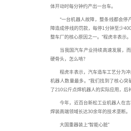
体开动时每分钟约产出一台车。
“一台机器人故障，整条线都会停产，
障造成停线的罚款，每停1分钟至少40
整车厂的核心原因之一。”程虎丰表示
当我国汽车产业持续高速发展，而生
硬骨头，怎么啃？
程虎丰表示，汽车造车工艺分为冲压
机器人数量最多。“我们找到了核心突
了210公斤点焊机器人的实际应用，后补
今年，近百台新松工业机器人在吉利
焊装高端领域长达30余年的技术垄断。
大国重器装上“智能心脏”