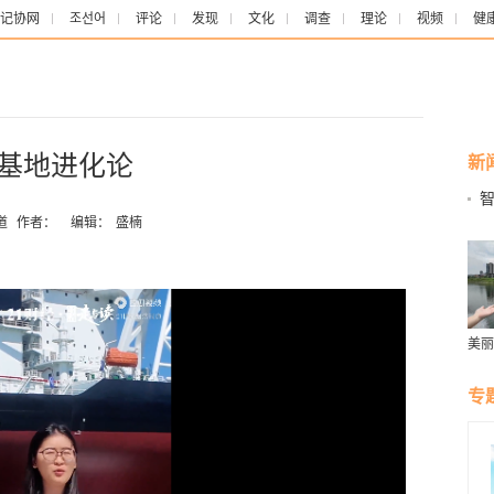
记协网
조선어
评论
发现
文化
调查
理论
视频
健
业基地进化论
新
智
道
作者：
编辑：
盛楠
美丽
群雁
生态
专