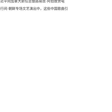
习近平向加拿大新任总督路易丝·阿伯致贺电
此行间·朝鲜专场文艺演出中，这些中国歌曲引
全场共鸣