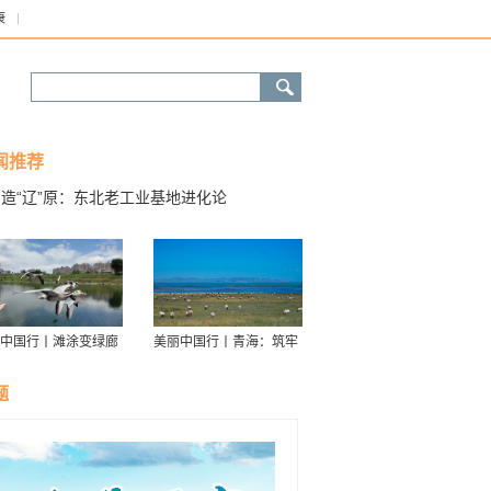
康
闻推荐
造“辽”原：东北老工业基地进化论
中国行丨滩涂变绿廊
美丽中国行丨青海：筑牢
伴舟游——探访信江
青藏高原生态屏障
走廊
题