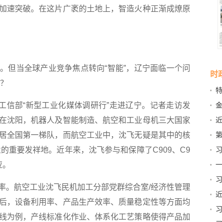
加速突破。在这片广袤的土地上，智造火种正渐成燎原
但当全球产业竞争焦点转向“智能”，辽宁面临一个问
时
变？
特
信部“新型工业化媒体调研行”走进辽宁。记者走访发
在沈阳，机器人及智能制造、航空和工业母机三大国家
第
居全国第一梯队，而航空工业中，沈飞无疑是其中的核
业的重要发祥地。近年来，沈飞参与和保障了C909、C9
篇
一
应。
。航空工业沈飞民机加工分部党群综合室/经济性管理
后，设备利用率、产品生产效率、质量稳定性等方面均
线为例，产线标准化作业、体系化工艺策略使得产品加
贺