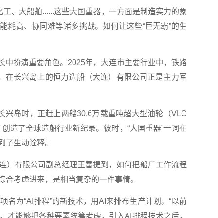
、大船舶......这些大国重器，一方面是制造实力的象
能耗高、协同难等诸多挑战。如何让这些“巨无霸”的生
中扮演重要角色。2025年，大连市主要行业中，铁路
5%，在长兴岛上的恒力造船（大连）有限公司正是主力军
兴岛时，正赶上两艘30.6万载重吨超大型油轮（VLC
，创造了全球造船行业新纪录。彼时，“大国重器”一词在
到了生动诠释。
）有限公司副总经理王雷提到，如何把船厂工作流程
综合考虑进来，是相当复杂的一件事情。
名为“AI排程”的新技术，用AI来排布生产计划。“以前
周，才能够把各种要素统筹考虑，引入AI排程技术之后，