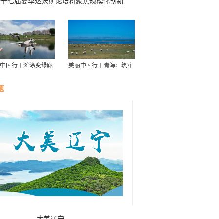
第十七届夏季达沃斯论坛将聚焦规模化创新
中国行丨滩涂变绿廊
美丽中国行丨青海：筑牢
伴舟游——探访信江
青藏高原生态屏障
走廊
题
大美辽宁