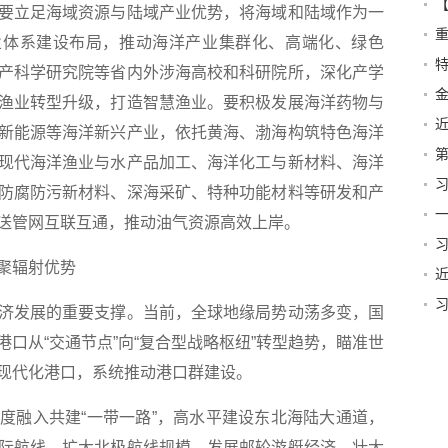
立足海域资源与陆域产业优势，将海域和陆域作为一
营
”产业体系建设布局，推动海洋产业集群化、高端化、绿色
特
产科学研究院等省内外涉海高校和科研院所，深化产学
渔业转型升级，打造智慧渔业。要积极发展海洋药物与
新能源等海洋新兴产业，依托黄海、渤海构筑特色海洋
第
现代海洋渔业与水产品加工、海洋化工与新材料、海洋
防腐防污新材料、深海采矿、特种功能材料等研发和产
篇
一
送管网互联互通，推动油气资源高效上岸。
聚辐射优势
发展的重要支撑。当前，全球地缘局势动荡多变，国
贺
口从“交通节点”向“复合型战略枢纽”转型趋势，瞄准世
现代化港口，系统推动港口群建设。
融入共建“一带一路”，高水平建设东北海陆大通道，
际航线，扩大北极航线规模，发展邮轮游艇经济，壮大