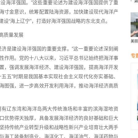
设海洋强国。”这些重要论述为建设海洋强国提供了重
海寸金意识，统筹配置陆海资源，加快建设现代海洋产
建设“海上辽宁”，打造好海洋强国战略的东北支点。
高质量发展
美丽
群雁
济是建设海洋强国的重要支撑。”这一重要论述深刻阐
生态
专
性作用。党的十八大以来，习近平总书记始终把海洋事
置，强调发展海洋经济、建设海洋强国，提高海洋开发
十五五”时期是我国基本实现社会主义现代化夯实基础、
海图强，进一步高效开发利用海洋，推动海洋经济高质
有辽东湾和海洋岛两大传统渔场和丰富的滨海湿地资
口优势得天独厚，具备发展海洋经济的良好基础和巨大
坚持传统产业转型升级和战略性新兴产业培育壮大两手
与海工装备制造业、海洋化工、海洋油气、海洋药物与