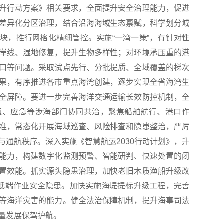
行动方案》相关要求，全面提升安全治理能力，促进
差异化分区治理，结合沿海海域生态禀赋，科学划分城
块，推行网格化精细管控。实施“一湾一策”，有针对性
岸线、湿地修复，提升生物多样性；对环境承压重的港
口等问题。采取试点先行、分批提质、全域覆盖的梯次
果，有序推进各市重点海湾创建，逐步实现全省海湾生
全屏障。要进一步完善海洋交通运输长效防控机制，全
通、应急等涉海部门协同共治，聚焦船舶航行、港口作
准，常态化开展海域巡查、风险排查和隐患整治，严厉
与通航秩序。深入实施《智慧航运2030行动计划》，升
能力，构建数字化监测预警、智能研判、快速处置的闭
置效能。抓实源头隐患治理，加快老旧木质渔船升级改
除低端作业安全隐患。加快实施海堤提标升级工程，完善
等海洋灾害的能力。健全法治保障机制，提升海事司法
量发展保驾护航。