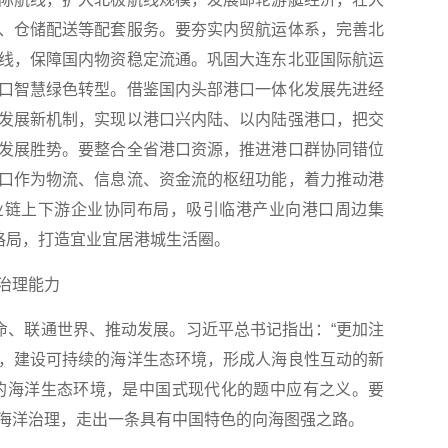
、仓储配送等配套服务。要夯实内贸航运体系，完善北
线，保障国内物资稳定流通。巩固大连东北亚国际航运
口智慧绿色转型。借鉴国内头部港口一体化发展先进经
发展新机制，实现以港口兴内陆、以内陆强港口，把交
发展胜势。要整合全省港口资源，推进港口群协同错位
口作为物流、信息流、资金流的枢纽功能，着力推动港
业链上下游企业协同布局，吸引临港产业向港口周边集
格局，打造宜业宜居港城生活圈。
治理能力
、联通世界、推动发展。习近平总书记指出：“更加注
，建设可持续的海洋生态环境，形成人海良性互动的新
的海洋生态环境，是中国式现代化的题中应有之义。要
海洋治理，走出一条具有中国特色的向海图强之路。