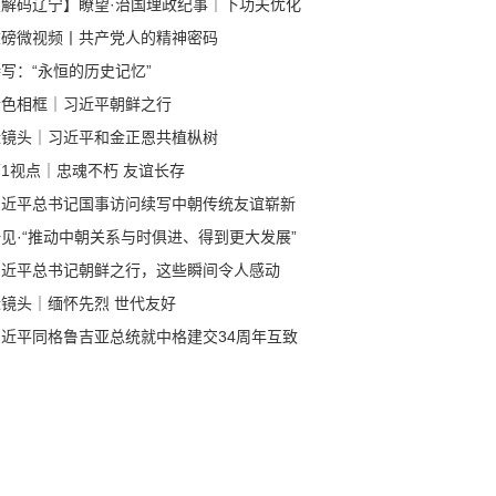
【解码辽宁】瞭望·治国理政纪事｜下功夫优化
商环境
重磅微视频丨共产党人的精神密码
写：“永恒的历史记忆”
金色相框｜习近平朝鲜之行
近镜头｜习近平和金正恩共植枞树
1视点｜忠魂不朽 友谊长存
习近平总书记国事访问续写中朝传统友谊崭新
章
见·“推动中朝关系与时俱进、得到更大发展”
习近平总书记朝鲜之行，这些瞬间令人感动
近镜头｜缅怀先烈 世代友好
习近平同格鲁吉亚总统就中格建交34周年互致
电