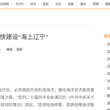
记协网
조선어
评论
发现
文化
调查
理论
视频
健
快建设“海上辽宁”
新
2
：
编辑：
盛楠
2
2
2
2
2
2
现代化，必须高效开发利用海洋，推动海洋经济高质量
强之路。”党的二十届四中全会通过的《中共中央关于
血
规划的建议》提出，“坚持陆海统筹，提高经略海洋能