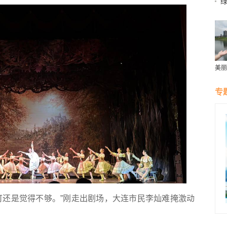
美丽
群雁
生态
专
还是觉得不够。”刚走出剧场，大连市民李灿难掩激动