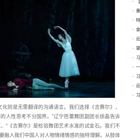
营
特
第
篇
一
贺
化则是无需翻译的沟通语言。我们选择《吉赛尔》，
的人性思考不分国界。”辽宁芭蕾舞团副团长徐晶告诉
，“《吉赛尔》是检验舞团艺术水准的试金石。我们不
要融入我们中国人对人物情绪情感的独特理解。从肢体