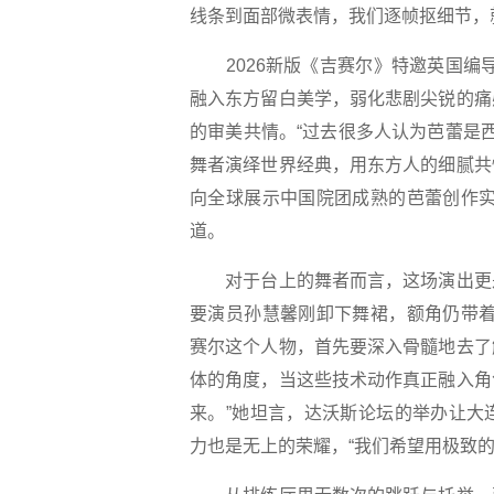
线条到面部微表情，我们逐帧抠细节，
2026新版《吉赛尔》特邀英国编导
融入东方留白美学，弱化悲剧尖锐的痛
的审美共情。“过去很多人认为芭蕾是
舞者演绎世界经典，用东方人的细腻共
向全球展示中国院团成熟的芭蕾创作实
道。
对于台上的舞者而言，这场演出更是
要演员孙慧馨刚卸下舞裙，额角仍带着
赛尔这个人物，首先要深入骨髓地去了
体的角度，当这些技术动作真正融入角
来。”她坦言，达沃斯论坛的举办让大
力也是无上的荣耀，“我们希望用极致