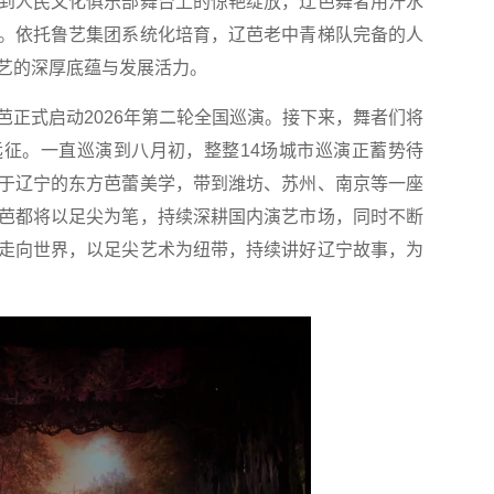
人民文化俱乐部舞台上的惊艳绽放，辽芭舞者用汗水
。依托鲁艺集团系统化培育，辽芭老中青梯队完备的人
艺的深厚底蕴与发展活力。
式启动2026年第二轮全国巡演。接下来，舞者们将
征。一直巡演到八月初，整整14场城市巡演正蓄势待
于辽宁的东方芭蕾美学，带到潍坊、苏州、南京等一座
芭都将以足尖为笔，持续深耕国内演艺市场，同时不断
走向世界，以足尖艺术为纽带，持续讲好辽宁故事，为