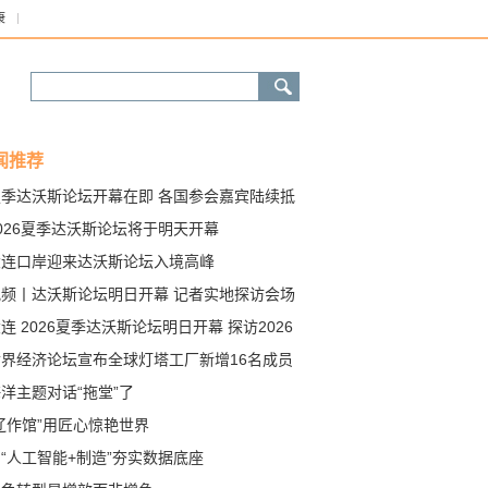
康
闻推荐
夏季达沃斯论坛开幕在即 各国参会嘉宾陆续抵
大连
026夏季达沃斯论坛将于明天开幕
大连口岸迎来达沃斯论坛入境高峰
视频丨达沃斯论坛明日开幕 记者实地探访会场
绍两大亮点
连 2026夏季达沃斯论坛明日开幕 探访2026
季达沃斯论坛会场
世界经济论坛宣布全球灯塔工厂新增16名成员
洋主题对话“拖堂”了
辽作馆”用匠心惊艳世界
“人工智能+制造”夯实数据底座