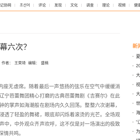
记协网
조선어
评论
发现
文化
调查
理论
视频
健
幕六次？
新
达
作者：
王荣琦
编辑：
盛楠
2
内座无虚席。随着最后一声悠扬的弦乐在空气中缓缓消
介
大
辽宁芭蕾舞团精心打磨的古典芭蕾舞剧《吉赛尔》在此
夏
钟的掌声如海潮般在剧场内久久回荡。整整六次谢幕，
海
浸透了轻盈的舞裙，眼底却闪烁着滚烫的光芒。全场观
“
声中，中外观众齐声欢呼，这不仅是对一场演出的极致
为
深情共鸣。