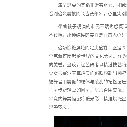
演员足尖的舞蹈非常有张力，把那
看到这么震撼的《吉赛尔》，心里头别
带着孩子观演的市民王瑞也感慨道：
不转睛。那种纯粹的美真是直击人心！
这场惊艳滨城的足尖盛宴，正是202
宁芭蕾舞团献给世界的文化大礼。作为
的美誉。当晚，辽芭舞者以精湛技艺将
少女吉赛尔天真烂漫的跳跃勾勒出纯粹
被舞者用震颤的肢体与凌乱的裙摆层层
亡灵步履轻盈如幽灵，层层合围复仇，
写意的舞美搭配冷暖光影，精准烘托出
足尖梦境。