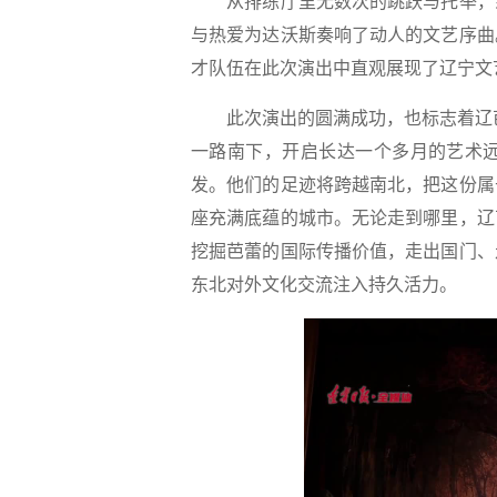
从排练厅里无数次的跳跃与托举，到
与热爱为达沃斯奏响了动人的文艺序曲
才队伍在此次演出中直观展现了辽宁文
此次演出的圆满成功，也标志着辽芭正
一路南下，开启长达一个多月的艺术远
发。他们的足迹将跨越南北，把这份属
座充满底蕴的城市。无论走到哪里，辽
挖掘芭蕾的国际传播价值，走出国门、
东北对外文化交流注入持久活力。