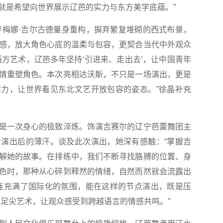
就是希望向世界展示辽芭的实力与东方美学底蕴。”
梅娜·吉尔古德量身重构，摒弃繁复堆砌的西式布景，
感，放大角色心底的温柔与包容，更契合当代中外观众
西方艺术，辽芭多年坚持‘引进来、走出去’，让中国青年
情重塑角色。本次亮相达沃斯，不只是一场演出，更是
力，让世界看见东北文艺开放包容的姿态。”徐晶补充
一次身心的极致淬炼。饰演吉赛尔的辽宁芭蕾舞团主
演出后的薄汗。谈及此次演出，她深有感触：“掌握吉
解她的故事。在排练中，我们不断寻找胳膊的位置、身
色时，那种从心碎到释然的情绪，自然而然就会流露出
连充满了国际化的氛围，能在这样的节点演出，既是压
的足尖艺术，让观众感受到跨越语言的情感共鸣。”