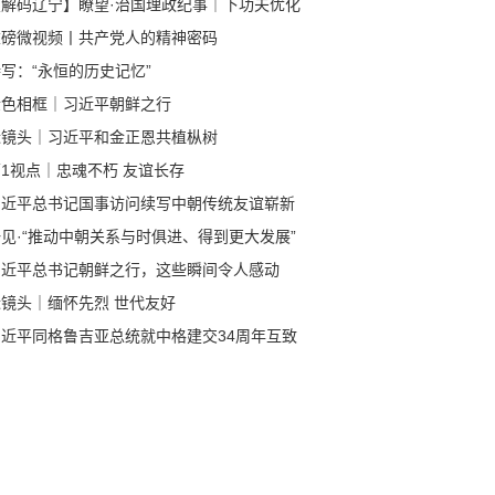
【解码辽宁】瞭望·治国理政纪事｜下功夫优化
商环境
重磅微视频丨共产党人的精神密码
写：“永恒的历史记忆”
金色相框｜习近平朝鲜之行
近镜头｜习近平和金正恩共植枞树
1视点｜忠魂不朽 友谊长存
习近平总书记国事访问续写中朝传统友谊崭新
章
见·“推动中朝关系与时俱进、得到更大发展”
习近平总书记朝鲜之行，这些瞬间令人感动
近镜头｜缅怀先烈 世代友好
习近平同格鲁吉亚总统就中格建交34周年互致
电