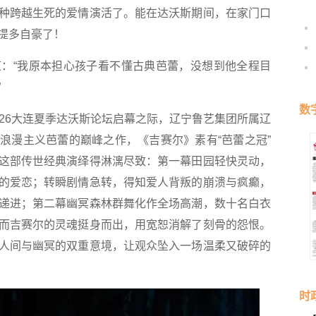
种跨越生死的爱情演活了。能在达沃斯期间，在家门口
提多自豪了！
“我原本担心孩子看不懂古典芭蕾，没想到他全程目
”
数
6大连夏季达沃斯论坛启幕之际，辽宁鲁艺集团所属辽
浪漫主义芭蕾的巅峰之作，《吉赛尔》素有“芭蕾之冠”
这部传世经典演绎得淋漓尽致：第一幕田园轻快灵动，
的爱恋；转瞬剧情急转，得知爱人背叛的崩溃与疯癫，
递进；第二幕幽冥森林群舞化作全场高潮，数十名白衣
而吉赛尔的灵魂挺身而出，用宽恕消解了刻骨的怨恨。
人间与幽冥的双重意境，让观众坠入一场温柔又破碎的
时