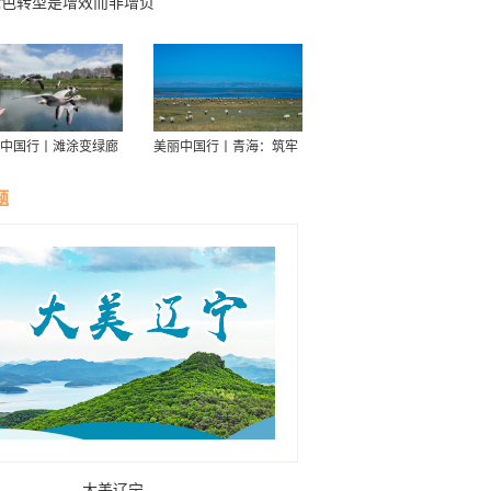
绿色转型是增效而非增负
中国行丨滩涂变绿廊
美丽中国行丨青海：筑牢
伴舟游——探访信江
青藏高原生态屏障
走廊
题
大美辽宁