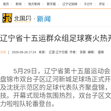
首页
新闻
地方新闻
数字报
辽宁记协网
조선어
评论
辽宁省十五运群众组足球赛火热
文体
│
2026-06-26 17:24
来源：
辽望·辽宁日报
作者：
张霖
编辑：
盛楠
5月29日，辽宁省第十五届运动会
盘锦市双台子区辽河新城足球场正式开
及沈抚示范区的足球代表队齐聚盘锦
技。开幕式现场氛围热烈，双台子区
力啦啦队轮番登台。