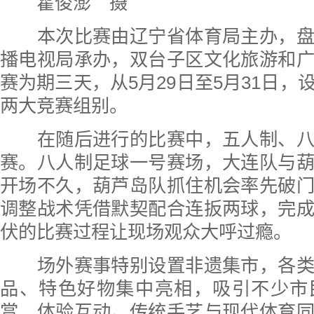
霍俊澎 摄
本次比赛由辽宁省体育局主办，盘
播电视局承办，双台子区文化旅游和
赛为期三天，从5月29日至5月31日，
两大竞赛组别。
在随后进行的比赛中，五人制、八
赛。八人制足球一号赛场，大连队与
开场不久，葫芦岛队抓住机会率先破
调整战术凭借默契配合连扳两球，完
伏的比赛过程让现场观众大呼过瘾。
场外赛事特别设置非遗集市，各类
品、特色好物集中亮相，吸引不少市
赏、体验互动。传统手艺与现代体育