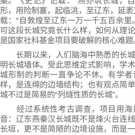
案。《史记》记载：“燕亦筑长城，自
形，用险制塞，起临洮，至辽东，延袤
载：“自敦煌至辽东一万一千五百余里
可这段长城究竟长什么样，如何从理
是国家社科基金项目要破解的核心难题
长期以来，人们脑海中熟悉的长城
明长城墙体。受此思维定式影响，学
城形制的判断一直争论不休。有学者
样，是连绵的边墙结构；也有观点简
城不过是简易的“列燧性质的长城”。
经过系统性考古调查，项目用海
音：辽东燕秦汉长城既不是烽火台连
长垣，更不是简陋的边境设施，而是