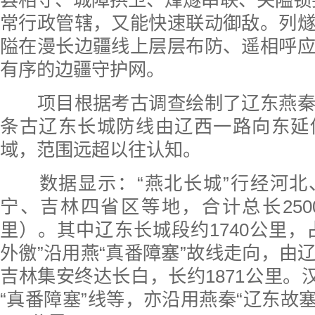
县相守、城障拱卫、烽燧串联、关隘锁
常行政管辖，又能快速联动御敌。列
隘在漫长边疆线上层层布防、遥相呼
有序的边疆守护网。
项目根据考古调查绘制了辽东燕秦
条古辽东长城防线由辽西一路向东延
域，范围远超以往认知。
数据显示：“燕北长城”行经河北
宁、吉林四省区等地，合计总长2500
里）。其中辽东长城段约1740公里，占
外徼”沿用燕“真番障塞”故线走向，由
吉林集安终达长白，长约1871公里。汉
“真番障塞”线等，亦沿用燕秦“辽东故塞