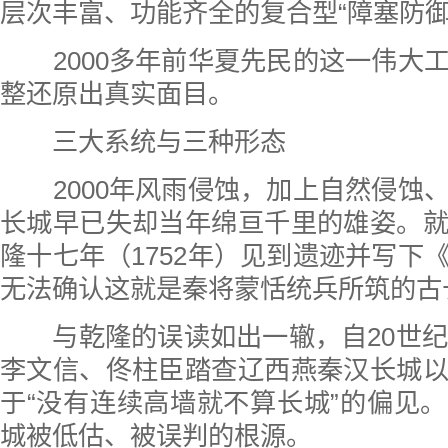
层次丰富、功能齐全的复合型“障塞防御
2000多年前华夏先民的这一伟大
整还原出真实面目。
三大系统与三种形态
2000年风雨侵蚀，加上自然侵蚀
长城早已失却当年绵亘千里的雄姿。
隆十七年（1752年）见到遗迹并写下
无法确认这就是秦将蒙恬统兵所筑的古
与乾隆的误读如出一辙，自20世纪
李文信、佟柱臣踏查辽西燕秦汉长城
于“没有连续高墙就不算长城”的偏见
城被低估、被误判的根源。