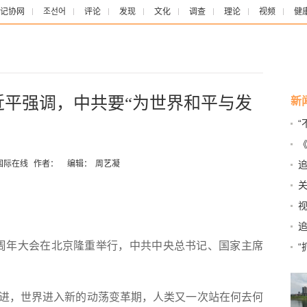
记协网
조선어
评论
发现
文化
调查
理论
视频
健
近平强调，中共要“为世界和平与发
新
近
行
国际在线
作者：
编辑：
周艺凝
程
追
周年大会在北京隆重举行，中共中央总书记、国家主席
“
，世界进入新的动荡变革期，人类又一次站在何去何