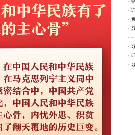
第
篇
一
贺