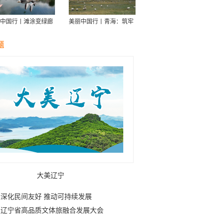
中国行丨滩涂变绿廊
美丽中国行丨青海：筑牢
伴舟游——探访信江
青藏高原生态屏障
走廊
题
大美辽宁
深化民间友好 推动可持续发展
辽宁省高品质文体旅融合发展大会