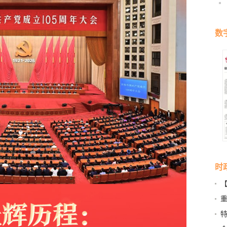
数
时
营
特