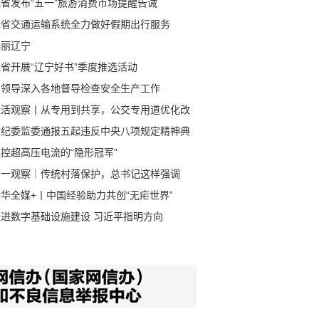
省发布“五一”旅游消费市场提醒告诫
我省交通运输系统全力做好假期出行服务
美丽辽宁
省开展“辽宁好书”季度推选活动
省领导深入各地督导检查安全生产工作
生活观察丨从专用到共享，公交专用道优化改
即将开始
省纪委监委通报五起违反中央八项规定精神典
案例
控超高压电流的“隐形冠军”
第一观察｜传统村落保护，总书记这样强调
华全媒+丨中国经验助力共创“无疟世界”
推进数字基础设施建设 习近平指明方向