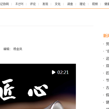
记协网
조선어
评论
发现
文化
调查
理论
视频
健
新
：
编辑：
杨金凤
“
产
了
双
目
古
习