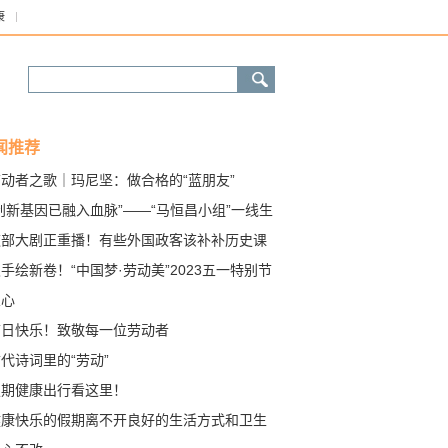
康
闻推荐
劳动者之歌｜玛尼坚：做合格的“蓝朋友”
创新基因已融入血脉”——“马恒昌小组”一线生
见闻
这部大剧正重播！有些外国政客该补补历史课
手绘新卷！“中国梦·劳动美”2023五一特别节
唱响最美劳动者赞歌
匠心
节日快乐！致敬每一位劳动者
代诗词里的“劳动”
假期健康出行看这里！
健康快乐的假期离不开良好的生活方式和卫生
惯