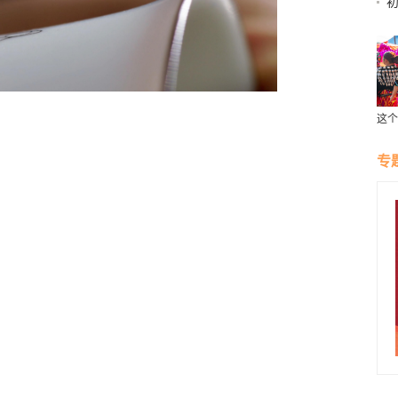
这个
受云
专