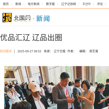
首页
新闻
地方新闻
数字报
辽宁记协网
조선어
评论
优品汇辽 辽品出圈
新闻要闻
│
2025-09-27 08:52
来源：
辽宁日报
作者：
编辑：
周艺凝