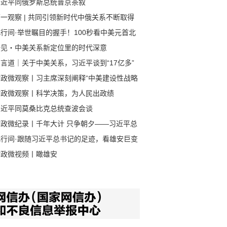
习近平同俄罗斯总统普京茶叙
一观察 | 共同引领新时代中俄关系不断取得
成果
行间·举世瞩目的握手！100秒看中美元首北
会晤
一见・中美关系新定位里的时代深意
言道｜关于中美关系，习近平谈到“17亿多”
80多亿”
时政微观察丨习主席深刻阐释“中美建设性战略
定关系”的核心要义
时政微观察丨科学决策，为人民出政绩
习近平同莫桑比克总统查波会谈
时政微纪录丨千年大计 只争朝夕——习近平总
记赴河北雄安新区考察纪实
此行间·跟随习近平总书记的足迹，看雄安巨变
时政微视频丨瞰雄安