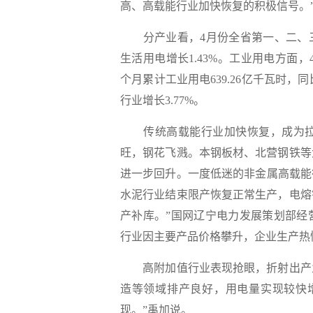
高、高载能行业加快恢复的积极信号。
分产业看，4月份全省第一、二、三产业用
生活用电增长1.43%。工业用电方面，
个月累计工业用电639.26亿千瓦时，同
行业增长3.77%。
传统高载能行业加快恢复，成为拉
旺，钢花飞溅。本钢板材、北营钢铁等
进一步回升。一度低迷的非金属高载能
水泥行业结束限产恢复正常生产，电熔
产补库。”国网辽宁电力发展策划部经
行业因主要产品价格攀升，企业生产热
高附加值行业表现抢眼，折射出产业
造等领域排产良好，用电量实现较快
现。”禹加说。