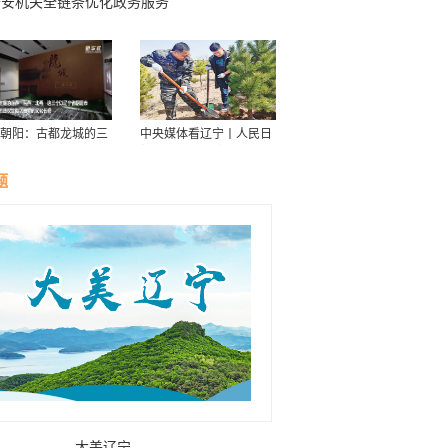
公安机关全链条优化政务服务
朝阳：古都龙城的三
中央媒体看辽宁丨人民日
华
报：接续传递防沙治沙“绿
色接力棒”
题
大美辽宁