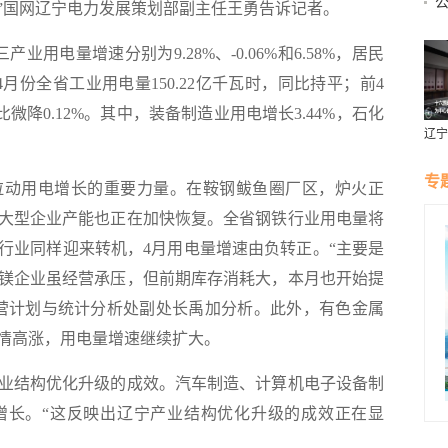
”国网辽宁电力发展策划部副主任王勇告诉记者。
电量增速分别为9.28%、-0.06%和6.58%，居民
4月份全省工业用电量150.22亿千瓦时，同比持平；前4
比微降0.12%。其中，装备制造业用电增长3.44%，石化
辽宁
燕风
专
动用电增长的重要力量。在鞍钢鲅鱼圈厂区，炉火正
大型企业产能也正在加快恢复。全省钢铁行业用电量将
行业同样迎来转机，4月用电量增速由负转正。“主要是
镁企业虽经营承压，但前期库存消耗大，本月也开始提
营计划与统计分析处副处长禹加分析。此外，有色金属
情高涨，用电量增速继续扩大。
结构优化升级的成效。汽车制造、计算机电子设备制
增长。“这反映出辽宁产业结构优化升级的成效正在显