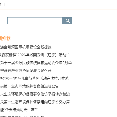
康
闻推荐
大连金州湾国际机场建设全线提速
教育家精神”2026年巡回宣讲（辽宁）活动举
省第十一届少数民族传统体育运动会今年9月举
辽宁菱镁产业链协同发展会议召开
庆祝“六一”国际儿童节系列活动在沈拉开帷幕
中央第一生态环境保护督察组进驻公告
中央生态环境保护督察群众信访举报转办和边
边改公开情况（第十三批）
中央第一生态环境保护督察组向辽宁省交办第
十二批群众信访举报件情况
能“今天结婚明天生娃”？