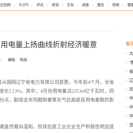
记协网
조선어
评论
发现
文化
调查
理论
视频
健
” 用电量上扬曲线折射经济暖意
新
：
编辑：
杨旭
“
行
办
从国网辽宁省电力有限公司获悉，今年前4个月，全省
增长2.13%。其中，4月份用电量达225.64亿千瓦时，同
个百分点，剔除去年同期倒春寒天气拉高居民用电基数的影
。
督
二
怎
速虽然看似温和，但背后是工业企业生产积极性明显提