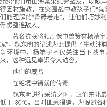
组织他们用山海棠果慰劳战友，以歌
得因材施教，在突围战中教孩子们“匍
们能理解的“骨碌着走”，让他们巧妙
俘虏整连敌人。
著名抗联将领周保中曾赞誉杨靖宇为
家”，魏东明的记述为此提供了生动注
争环境中，杨靖宇不仅关注当下战事
来，这种远见卓识令人动容。
他们的威名
在绝境中铸就的传奇
魏东明进行采访之时，正值东北最
低于-30℃。当时匪患猖獗，为躲避各种