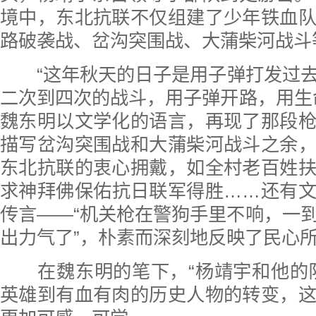
境中，东北抗联不仅组建了少年铁血
路破袭战、岔沟突围战、大蒲柴河战斗
“这年秋天的日子是用子弹打发过去
二次到四次的战斗，用子弹开路，用生
魏东明以文学化的语言，再现了那段
描写岔沟突围战和大蒲柴河战斗之余
东北抗联的衷心拥戴，如全村老百姓
求神拜佛保佑抗日联军得胜……还有
传言——“机关枪在警狗手里不响，一
出力气了”，朴素而深刻地反映了民心
在魏东明的笔下，“杨靖宇和他的队
英雄到有血有肉的历史人物的转变，