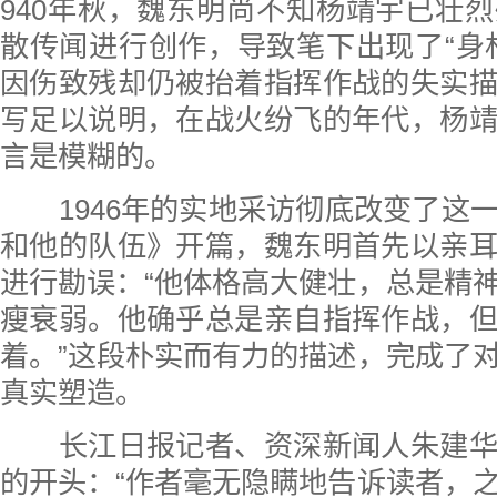
940年秋，魏东明尚不知杨靖宇已壮
散传闻进行创作，导致笔下出现了“身
因伤致残却仍被抬着指挥作战的失实
写足以说明，在战火纷飞的年代，杨
言是模糊的。
1946年的实地采访彻底改变了这
和他的队伍》开篇，魏东明首先以亲
进行勘误：“他体格高大健壮，总是精
瘦衰弱。他确乎总是亲自指挥作战，
着。”这段朴实而有力的描述，完成了
真实塑造。
长江日报记者、资深新闻人朱建华
的开头：“作者毫无隐瞒地告诉读者，