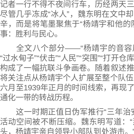
记者一行不得不夜间行车，历经两天
尽管几乎冻成“冰人”，魏东明在文中
辛，而是将笔墨聚焦于“杨靖宇和他的
事：胜利与民心。
全文八个部分——“杨靖宇的音容风
“过水甸子”“伏击”“人民”“突围”“打开仓
构成了一幅抗联斗争画卷。随着叙述
将关注点从杨靖宇个人扩展至整个队伍，
六月至1939年正月的时间线索，再现
通化一带的转战历程。
这一时期正值日伪军推行“三年治安
活动空间被不断压缩。魏东明写道：
头，杨靖宇亲自领导小部队到处游击。