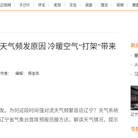
记协网
조선어
评论
发现
文化
调查
理论
视频
健
天气频发原因 冷暖空气“打架”带来
新
作者：
编辑：
杨金凤
。为何这段时间强对流天气频繁造访辽宁？天气系统
辽宁
访辽宁省气象台首席预报员滕方达，解读天气情况，提示
燕风
专