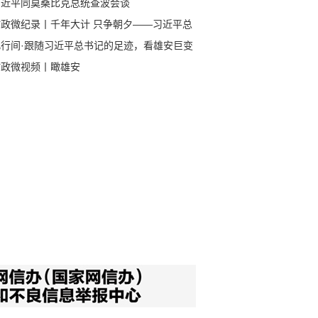
习近平同莫桑比克总统查波会谈
时政微纪录丨千年大计 只争朝夕——习近平总
记赴河北雄安新区考察纪实
此行间·跟随习近平总书记的足迹，看雄安巨变
时政微视频丨瞰雄安