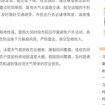
路湿滑、能见度下降，低洼路段、城区巷道易出现积
重点防范降雨、雷电天气对道路交通、航空运输的不利
、及时做好交通疏导，市民出行务必谨慎驾驶、减速慢
地性强，雷雨大风时段市民应尽量避免户外活动、高
危险设施下方躲避风雨，严防雷击、高空坠物伤人。
时
冰雹天气易损毁农业棚舍、撕裂田间覆膜、造成农田
农户提前检修加固温室大棚、稳固田间覆膜，及时疏通
范和减轻强对流天气带来的农业损失。
第
新
此
京
习
和“
稳