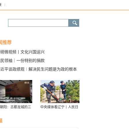
康
闻推荐
重磅微视频丨文化兴国运兴
人民领袖｜一份特别的捐款
习近平谈政绩观︱解决民生问题是为政的根本
朝阳：古都龙城的三
中央媒体看辽宁丨人民日
华
报：接续传递防沙治沙“绿
色接力棒”
题