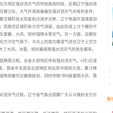
北方地区强对流天气的传统高发时段，近期辽宁强对流
交替之际，大气环境具备催生强对流天气的有利条件，
夏交替阶段太阳直射点逐步北移，辽宁地面升温速度加
；而高空区域仍有冷空气滞留，由此形成上冷下暖的不
生雷暴、大风、短时强降水等天气。另一方面，近期东
北方冷空气南下，与北上的南方暖湿气流在辽宁上空交
大了大风、冰雹、短时暴雨等强对流天气的发生概率。
降雨过程，全省大部地区伴有强对流天气。6月3日凌
级，我省中东部及北部地区将出现中雨到大雨，累计降
街道降雨量可达暴雨级别，同时伴随7到9级雷雨大风，需
流天气过程，辽宁省气象台提醒广大公众做好全方位
数