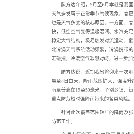
滕方达介绍，5月至6月本就是我国
天气多发属于正常季节气候现象。春夏
也是天气多变的核心原因。一方面，春
快，低空空气变得温暖湿润、水汽充足
稳定大气结构，极易触发对流运动，催
北冷涡天气系统活动频繁，冷涡携带的
汇碰撞，冷暖空气激烈对峙，进一步加
滕方达说，近期我省将迎来一次明显
晨至4日白天，降雨范围扩大、强度升
雨量普遍在15至50毫米，个别乡镇、
重点防范短时强降雨带来的各类风险。
针对此次覆盖范围较广的降雨及强对
防范工作。