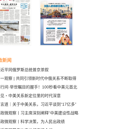
政新闻
习近平同俄罗斯总统普京茶叙
一观察 | 共同引领新时代中俄关系不断取得
成果
行间·举世瞩目的握手！100秒看中美元首北
会晤
一见・中美关系新定位里的时代深意
言道｜关于中美关系，习近平谈到“17亿多”
80多亿”
时政微观察丨习主席深刻阐释“中美建设性战略
定关系”的核心要义
时政微观察丨科学决策，为人民出政绩