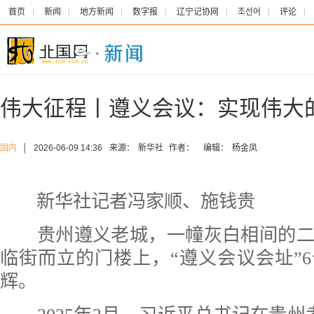
首页
新闻
地方新闻
数字报
辽宁记协网
조선어
评论
伟大征程丨遵义会议：实现伟大
国内
│
2026-06-09 14:36
来源：
新华社
作者：
编辑：
杨金凤
新华社记者冯家顺、施钱贵
贵州遵义老城，一幢灰白相间的二
临街而立的门楼上，“遵义会议会址”
辉。