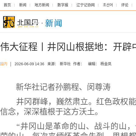
首页
新闻
地方新闻
数字报
辽宁记协网
조선어
评论
伟大征程丨井冈山根据地：开辟
国内
│
2026-06-09 14:36
来源：
新华社
作者：
编辑：
杨金凤
新华社记者孙鹏程、闵尊涛
井冈群峰，巍然肃立。红色政权能
信念，深深植根于这方沃土。
“井冈山是革命的山、战斗的山，