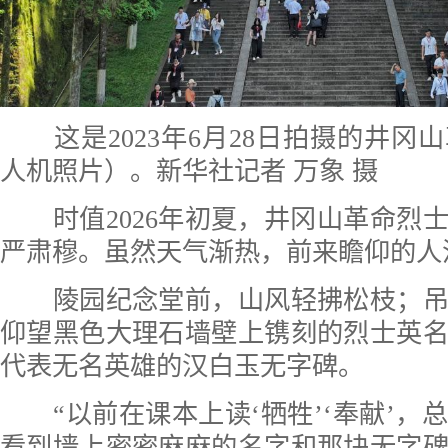
这是2023年6月28日拍摄的井
人机照片）。新华社记者 万象 摄
时值2026年初夏，井冈山革命烈
严肃穆。虽然天气渐热，前来瞻仰的人
陵园纪念堂前，山风轻拂松枝；吊
仰望黑色大理石墙壁上镌刻的烈士英
代表无名英雄的汉白玉无字碑。
“以前在课本上读‘牺牲’‘奉献’，
看到墙上密密麻麻的名字和那块无字